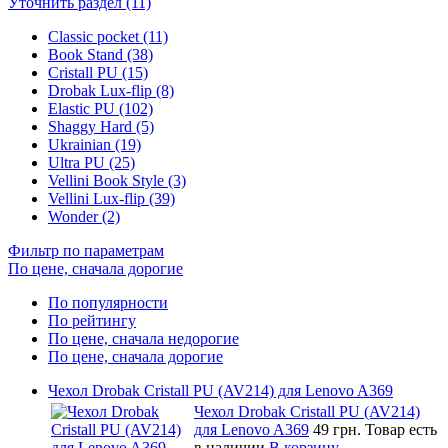
Уточнить раздел (11)
Classic pocket (11)
Book Stand (38)
Cristall PU (15)
Drobak Lux-flip (8)
Elastic PU (102)
Shaggy Hard (5)
Ukrainian (19)
Ultra PU (25)
Vellini Book Style (3)
Vellini Lux-flip (39)
Wonder (2)
Фильтр по параметрам
По цене, сначала дорогие
По популярности
По рейтингу
По цене, сначала недорогие
По цене, сначала дорогие
Чехол Drobak Cristall PU (AV214) для Lenovo A369
Чехол Drobak Cristall PU (AV214)
для Lenovo A369
49 грн.
Товар есть
в наличии
В корзину