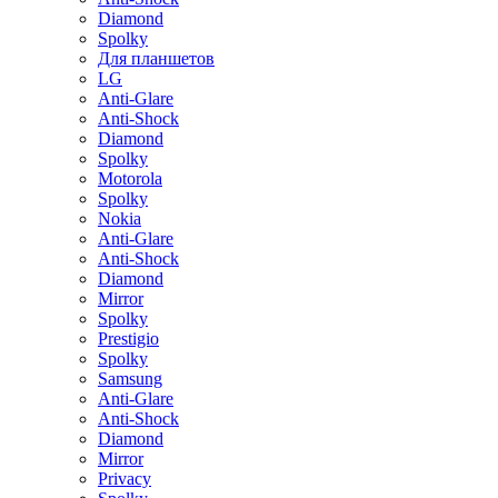
Diamond
Spolky
Для планшетов
LG
Anti-Glare
Anti-Shock
Diamond
Spolky
Motorola
Spolky
Nokia
Anti-Glare
Anti-Shock
Diamond
Mirror
Spolky
Prestigio
Spolky
Samsung
Anti-Glare
Anti-Shock
Diamond
Mirror
Privacy