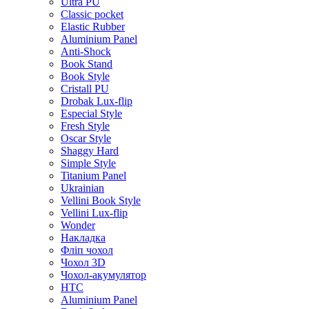
Ultra PU
Classic pocket
Elastic Rubber
Aluminium Panel
Anti-Shock
Book Stand
Book Style
Cristall PU
Drobak Lux-flip
Especial Style
Fresh Style
Oscar Style
Shaggy Hard
Simple Style
Titanium Panel
Ukrainian
Vellini Book Style
Vellini Lux-flip
Wonder
Накладка
Фліп чохол
Чохол 3D
Чохол-акумулятор
HTC
Aluminium Panel