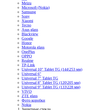
Meizu
Microsoft (Nokia)
Samsung
Sony
Xiaomi
Tecno
Asus glass
Blackview
Google
Honor
Motorola glass
OnePlus
OPPO
Realme
TP-Link
Universal 10" Tablet TG (144\253 мм)
Universal 6"
Universal 7" Tablet TG
Universal 8" Tablet TG (120\205 мм)
Universal 9" Tablet TG (133\228 мм)
VIVO
ZTE glass
Фото коробки
Nokia
Защитные стекла