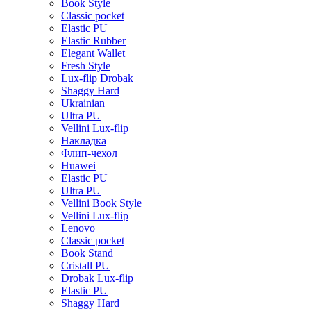
Book Style
Classic pocket
Elastic PU
Elastic Rubber
Elegant Wallet
Fresh Style
Lux-flip Drobak
Shaggy Hard
Ukrainian
Ultra PU
Vellini Lux-flip
Накладка
Флип-чехол
Huawei
Elastic PU
Ultra PU
Vellini Book Style
Vellini Lux-flip
Lenovo
Classic pocket
Book Stand
Cristall PU
Drobak Lux-flip
Elastic PU
Shaggy Hard