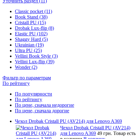
Уточнить раздел (11)
Classic pocket (11)
Book Stand (38)
Cristall PU (15)
Drobak Lux-flip (8)
Elastic PU (102)
Shaggy Hard (5)
Ukrainian (19)
Ultra PU (25)
Vellini Book Style (3)
Vellini Lux-flip (39)
Wonder (2)
Фильтр по параметрам
По рейтингу
По популярности
По рейтингу
По цене, сначала недорогие
По цене, сначала дорогие
Чехол Drobak Cristall PU (AV214) для Lenovo A369
Чехол Drobak Cristall PU (AV214)
для Lenovo A369
49 грн.
Товар есть
в наличии
В корзину