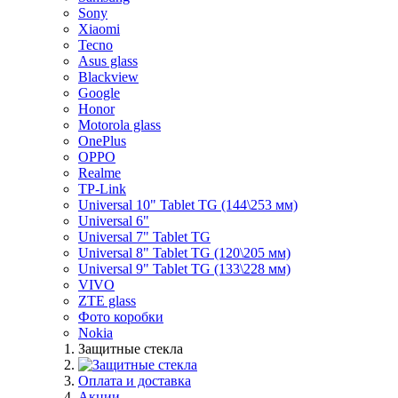
Sony
Xiaomi
Tecno
Asus glass
Blackview
Google
Honor
Motorola glass
OnePlus
OPPO
Realme
TP-Link
Universal 10" Tablet TG (144\253 мм)
Universal 6"
Universal 7" Tablet TG
Universal 8" Tablet TG (120\205 мм)
Universal 9" Tablet TG (133\228 мм)
VIVO
ZTE glass
Фото коробки
Nokia
Защитные стекла
Оплата и доставка
Акции