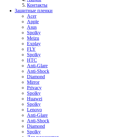
Контакты
Защитные пленки
Acer
Apple
Asus
Spolky
Meizu
Explay
FLY
Spolky
HTC
Anti-Glare
Anti-Shock
Diamond
Mirror
Privacy
Spolky
Huawei
Spolky
Lenovo
Anti-Glare
Anti-Shock
Diamond
Spolky