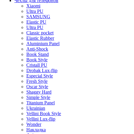
Чехлы для телефонов
Xiaomi
Ultra PU
SAMSUNG
Elastic PU
Ultra PU
Classic pocket
Elastic Rubber
Aluminium Panel
Anti-Shock
Book Stand
Book Style
Cristall PU
Drobak Lux-flip
Especial Style
Fresh Style
Oscar Style
Shaggy Hard
Simple Style
Titanium Panel
Ukrainian
Vellini Book Style
Vellini Lux-flip
Wonder
Накладка