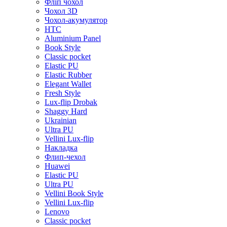
Фліп чохол
Чохол 3D
Чохол-акумулятор
HTC
Aluminium Panel
Book Style
Classic pocket
Elastic PU
Elastic Rubber
Elegant Wallet
Fresh Style
Lux-flip Drobak
Shaggy Hard
Ukrainian
Ultra PU
Vellini Lux-flip
Накладка
Флип-чехол
Huawei
Elastic PU
Ultra PU
Vellini Book Style
Vellini Lux-flip
Lenovo
Classic pocket