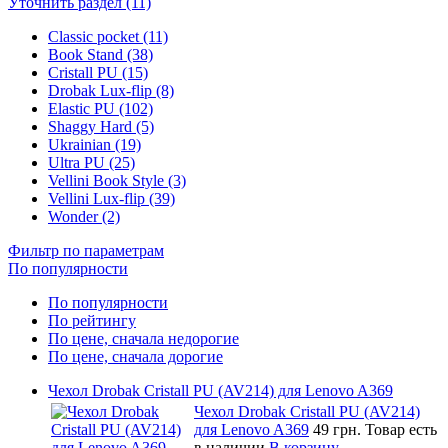
Уточнить раздел (11)
Classic pocket (11)
Book Stand (38)
Cristall PU (15)
Drobak Lux-flip (8)
Elastic PU (102)
Shaggy Hard (5)
Ukrainian (19)
Ultra PU (25)
Vellini Book Style (3)
Vellini Lux-flip (39)
Wonder (2)
Фильтр по параметрам
По популярности
По популярности
По рейтингу
По цене, сначала недорогие
По цене, сначала дорогие
Чехол Drobak Cristall PU (AV214) для Lenovo A369
Чехол Drobak Cristall PU (AV214)
для Lenovo A369
49 грн.
Товар есть
в наличии
В корзину