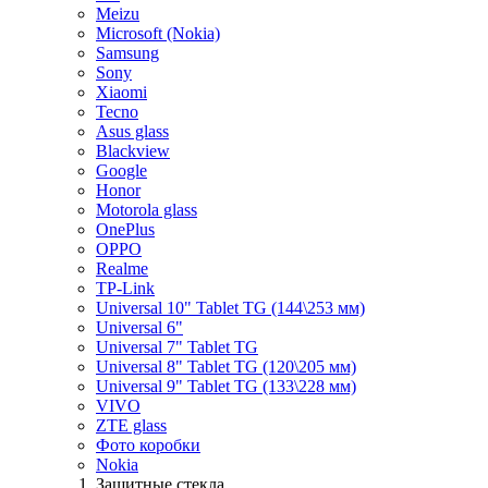
Meizu
Microsoft (Nokia)
Samsung
Sony
Xiaomi
Tecno
Asus glass
Blackview
Google
Honor
Motorola glass
OnePlus
OPPO
Realme
TP-Link
Universal 10" Tablet TG (144\253 мм)
Universal 6"
Universal 7" Tablet TG
Universal 8" Tablet TG (120\205 мм)
Universal 9" Tablet TG (133\228 мм)
VIVO
ZTE glass
Фото коробки
Nokia
Защитные стекла