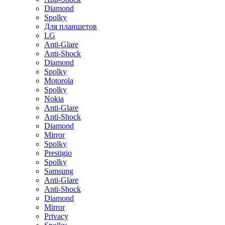
Diamond
Spolky
Для планшетов
LG
Anti-Glare
Anti-Shock
Diamond
Spolky
Motorola
Spolky
Nokia
Anti-Glare
Anti-Shock
Diamond
Mirror
Spolky
Prestigio
Spolky
Samsung
Anti-Glare
Anti-Shock
Diamond
Mirror
Privacy