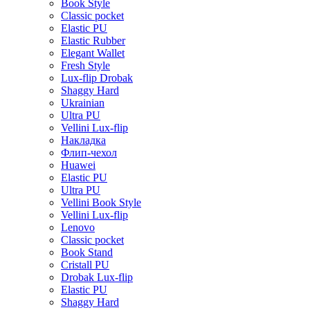
Book Style
Classic pocket
Elastic PU
Elastic Rubber
Elegant Wallet
Fresh Style
Lux-flip Drobak
Shaggy Hard
Ukrainian
Ultra PU
Vellini Lux-flip
Накладка
Флип-чехол
Huawei
Elastic PU
Ultra PU
Vellini Book Style
Vellini Lux-flip
Lenovo
Classic pocket
Book Stand
Cristall PU
Drobak Lux-flip
Elastic PU
Shaggy Hard