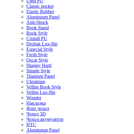
Ultra PU
Classic pocket
Elastic Rubber
Aluminium Panel
Anti-Shock
Book Stand
Book Style
Cristall PU
Drobak Lux-flip
Especial Style
Fresh Style
Oscar Style
Shaggy Hard
Simple Style
Titanium Panel
Ukrainian
Vellini Book Style
Vellini Lux-flip
Wonder
Накладка
Фліп чохол
Чохол 3D
Чохол-акумулятор
HTC
Aluminium Panel