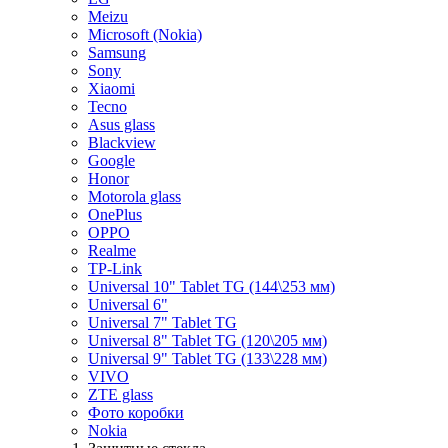
Meizu
Microsoft (Nokia)
Samsung
Sony
Xiaomi
Tecno
Asus glass
Blackview
Google
Honor
Motorola glass
OnePlus
OPPO
Realme
TP-Link
Universal 10" Tablet TG (144\253 мм)
Universal 6"
Universal 7" Tablet TG
Universal 8" Tablet TG (120\205 мм)
Universal 9" Tablet TG (133\228 мм)
VIVO
ZTE glass
Фото коробки
Nokia