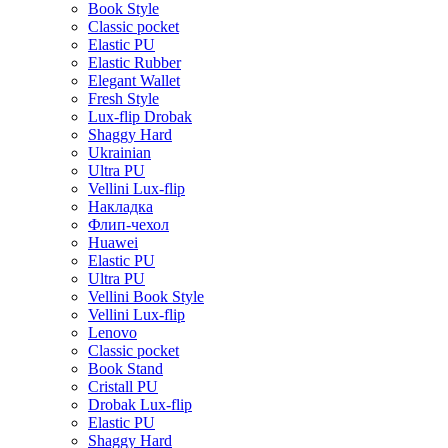
Book Style
Classic pocket
Elastic PU
Elastic Rubber
Elegant Wallet
Fresh Style
Lux-flip Drobak
Shaggy Hard
Ukrainian
Ultra PU
Vellini Lux-flip
Накладка
Флип-чехол
Huawei
Elastic PU
Ultra PU
Vellini Book Style
Vellini Lux-flip
Lenovo
Classic pocket
Book Stand
Cristall PU
Drobak Lux-flip
Elastic PU
Shaggy Hard