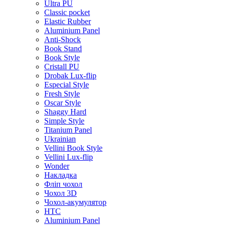
Ultra PU
Classic pocket
Elastic Rubber
Aluminium Panel
Anti-Shock
Book Stand
Book Style
Cristall PU
Drobak Lux-flip
Especial Style
Fresh Style
Oscar Style
Shaggy Hard
Simple Style
Titanium Panel
Ukrainian
Vellini Book Style
Vellini Lux-flip
Wonder
Накладка
Фліп чохол
Чохол 3D
Чохол-акумулятор
HTC
Aluminium Panel