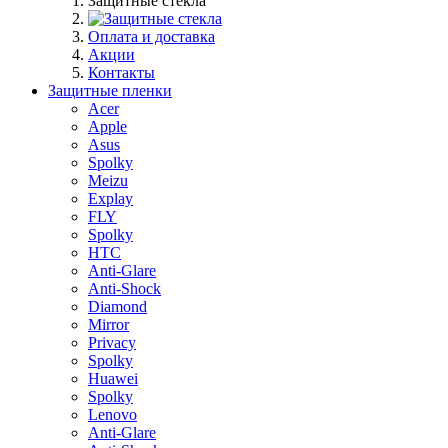
Защитные стекла
Оплата и доставка
Акции
Контакты
Защитные пленки
Acer
Apple
Asus
Spolky
Meizu
Explay
FLY
Spolky
HTC
Anti-Glare
Anti-Shock
Diamond
Mirror
Privacy
Spolky
Huawei
Spolky
Lenovo
Anti-Glare