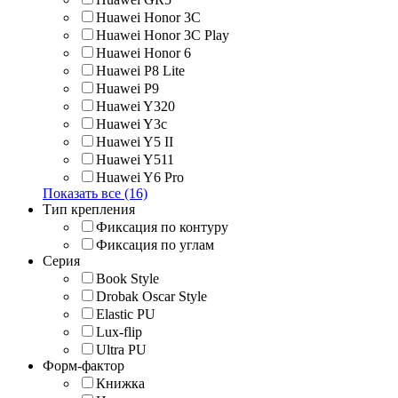
Huawei Honor 3C
Huawei Honor 3C Play
Huawei Honor 6
Huawei P8 Lite
Huawei P9
Huawei Y320
Huawei Y3c
Huawei Y5 II
Huawei Y511
Huawei Y6 Pro
Показать все (16)
Тип крепления
Фиксация по контуру
Фиксация по углам
Серия
Book Style
Drobak Oscar Style
Elastic PU
Lux-flip
Ultra PU
Форм-фактор
Книжка