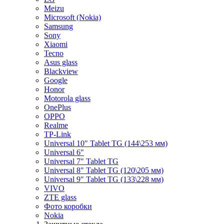
Meizu
Microsoft (Nokia)
Samsung
Sony
Xiaomi
Tecno
Asus glass
Blackview
Google
Honor
Motorola glass
OnePlus
OPPO
Realme
TP-Link
Universal 10" Tablet TG (144\253 мм)
Universal 6"
Universal 7" Tablet TG
Universal 8" Tablet TG (120\205 мм)
Universal 9" Tablet TG (133\228 мм)
VIVO
ZTE glass
Фото коробки
Nokia