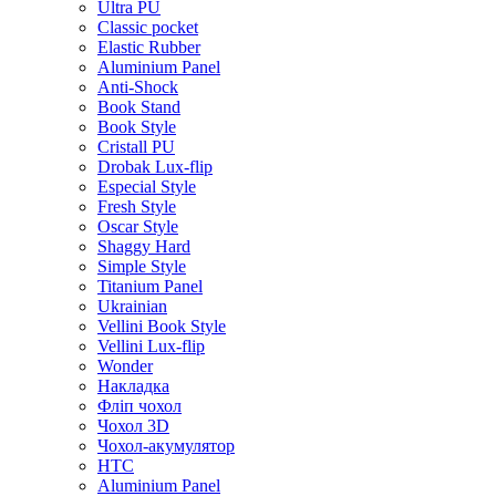
Ultra PU
Classic pocket
Elastic Rubber
Aluminium Panel
Anti-Shock
Book Stand
Book Style
Cristall PU
Drobak Lux-flip
Especial Style
Fresh Style
Oscar Style
Shaggy Hard
Simple Style
Titanium Panel
Ukrainian
Vellini Book Style
Vellini Lux-flip
Wonder
Накладка
Фліп чохол
Чохол 3D
Чохол-акумулятор
HTC
Aluminium Panel