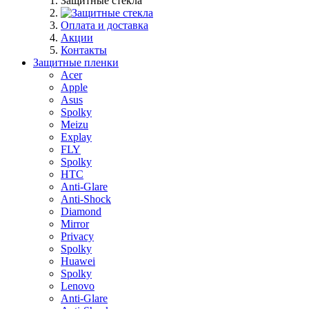
Защитные стекла
Оплата и доставка
Акции
Контакты
Защитные пленки
Acer
Apple
Asus
Spolky
Meizu
Explay
FLY
Spolky
HTC
Anti-Glare
Anti-Shock
Diamond
Mirror
Privacy
Spolky
Huawei
Spolky
Lenovo
Anti-Glare