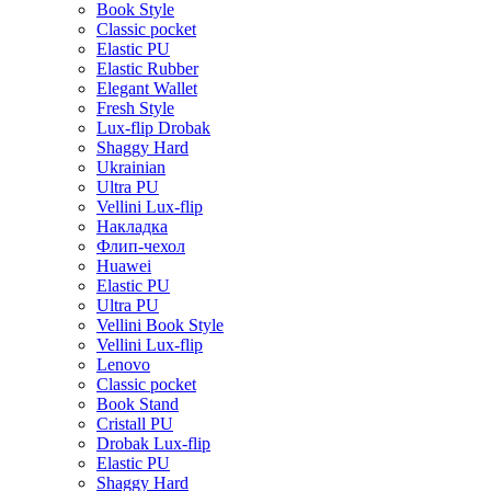
Book Style
Classic pocket
Elastic PU
Elastic Rubber
Elegant Wallet
Fresh Style
Lux-flip Drobak
Shaggy Hard
Ukrainian
Ultra PU
Vellini Lux-flip
Накладка
Флип-чехол
Huawei
Elastic PU
Ultra PU
Vellini Book Style
Vellini Lux-flip
Lenovo
Classic pocket
Book Stand
Cristall PU
Drobak Lux-flip
Elastic PU
Shaggy Hard