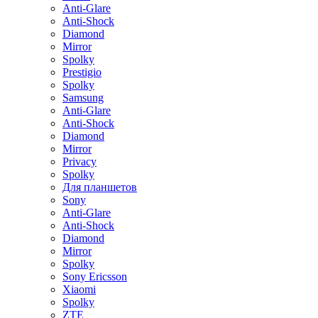
Anti-Glare
Anti-Shock
Diamond
Mirror
Spolky
Prestigio
Spolky
Samsung
Anti-Glare
Anti-Shock
Diamond
Mirror
Privacy
Spolky
Для планшетов
Sony
Anti-Glare
Anti-Shock
Diamond
Mirror
Spolky
Sony Ericsson
Xiaomi
Spolky
ZTE