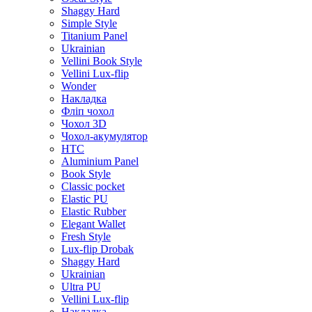
Shaggy Hard
Simple Style
Titanium Panel
Ukrainian
Vellini Book Style
Vellini Lux-flip
Wonder
Накладка
Фліп чохол
Чохол 3D
Чохол-акумулятор
HTC
Aluminium Panel
Book Style
Classic pocket
Elastic PU
Elastic Rubber
Elegant Wallet
Fresh Style
Lux-flip Drobak
Shaggy Hard
Ukrainian
Ultra PU
Vellini Lux-flip
Накладка