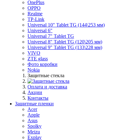
OnePlus
OPPO
Realme
TP-Link
Universal 10" Tablet TG (144\253 мм)
Universal 6"
Universal 7" Tablet TG
Universal 8" Tablet TG (120\205 мм)
Universal 9" Tablet TG (133\228 мм)
VIVO
ZTE glass
Фото коробки
Nokia
Защитные стекла
Оплата и доставка
Акции
Контакты
Защитные пленки
Acer
Apple
Asus
Spolky
Meizu
Explay