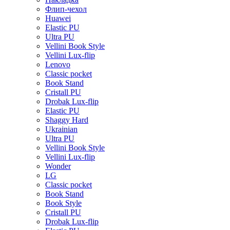
Флип-чехол
Huawei
Elastic PU
Ultra PU
Vellini Book Style
Vellini Lux-flip
Lenovo
Classic pocket
Book Stand
Cristall PU
Drobak Lux-flip
Elastic PU
Shaggy Hard
Ukrainian
Ultra PU
Vellini Book Style
Vellini Lux-flip
Wonder
LG
Classic pocket
Book Stand
Book Style
Cristall PU
Drobak Lux-flip