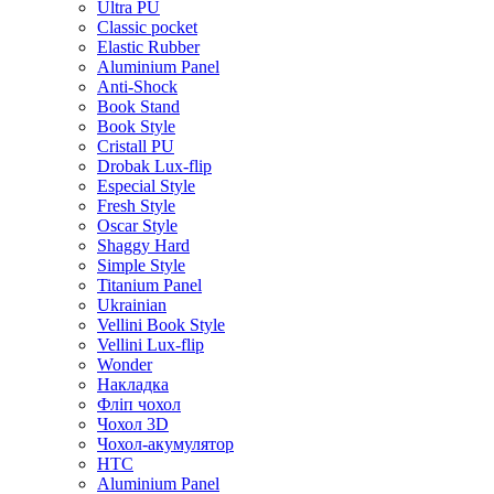
Ultra PU
Classic pocket
Elastic Rubber
Aluminium Panel
Anti-Shock
Book Stand
Book Style
Cristall PU
Drobak Lux-flip
Especial Style
Fresh Style
Oscar Style
Shaggy Hard
Simple Style
Titanium Panel
Ukrainian
Vellini Book Style
Vellini Lux-flip
Wonder
Накладка
Фліп чохол
Чохол 3D
Чохол-акумулятор
HTC
Aluminium Panel