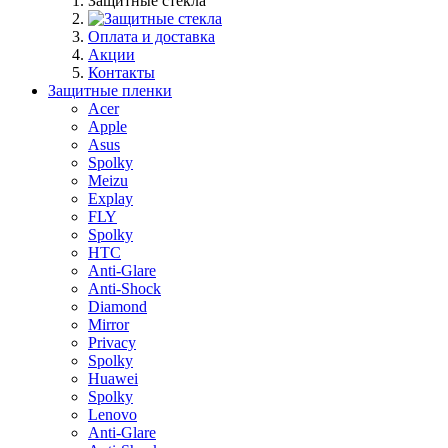
Защитные стекла
Оплата и доставка
Акции
Контакты
Защитные пленки
Acer
Apple
Asus
Spolky
Meizu
Explay
FLY
Spolky
HTC
Anti-Glare
Anti-Shock
Diamond
Mirror
Privacy
Spolky
Huawei
Spolky
Lenovo
Anti-Glare