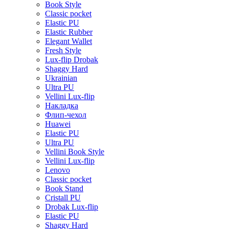
Book Style
Classic pocket
Elastic PU
Elastic Rubber
Elegant Wallet
Fresh Style
Lux-flip Drobak
Shaggy Hard
Ukrainian
Ultra PU
Vellini Lux-flip
Накладка
Флип-чехол
Huawei
Elastic PU
Ultra PU
Vellini Book Style
Vellini Lux-flip
Lenovo
Classic pocket
Book Stand
Cristall PU
Drobak Lux-flip
Elastic PU
Shaggy Hard