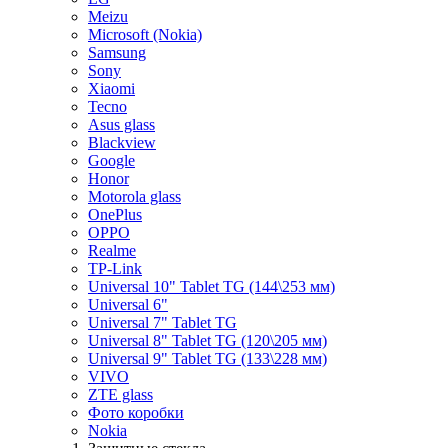
Meizu
Microsoft (Nokia)
Samsung
Sony
Xiaomi
Tecno
Asus glass
Blackview
Google
Honor
Motorola glass
OnePlus
OPPO
Realme
TP-Link
Universal 10" Tablet TG (144\253 мм)
Universal 6"
Universal 7" Tablet TG
Universal 8" Tablet TG (120\205 мм)
Universal 9" Tablet TG (133\228 мм)
VIVO
ZTE glass
Фото коробки
Nokia