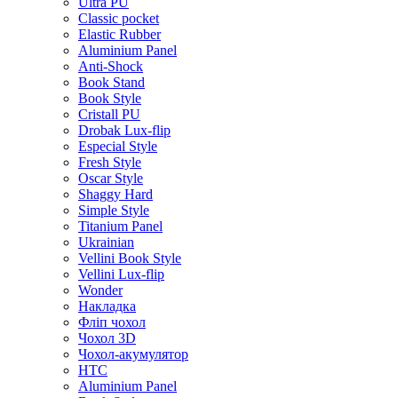
Ultra PU
Classic pocket
Elastic Rubber
Aluminium Panel
Anti-Shock
Book Stand
Book Style
Cristall PU
Drobak Lux-flip
Especial Style
Fresh Style
Oscar Style
Shaggy Hard
Simple Style
Titanium Panel
Ukrainian
Vellini Book Style
Vellini Lux-flip
Wonder
Накладка
Фліп чохол
Чохол 3D
Чохол-акумулятор
HTC
Aluminium Panel