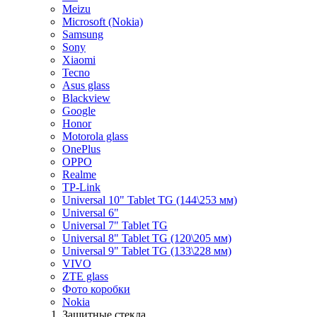
Meizu
Microsoft (Nokia)
Samsung
Sony
Xiaomi
Tecno
Asus glass
Blackview
Google
Honor
Motorola glass
OnePlus
OPPO
Realme
TP-Link
Universal 10" Tablet TG (144\253 мм)
Universal 6"
Universal 7" Tablet TG
Universal 8" Tablet TG (120\205 мм)
Universal 9" Tablet TG (133\228 мм)
VIVO
ZTE glass
Фото коробки
Nokia
Защитные стекла