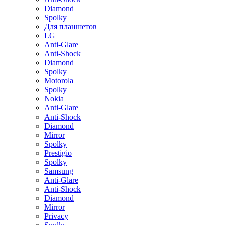
Diamond
Spolky
Для планшетов
LG
Anti-Glare
Anti-Shock
Diamond
Spolky
Motorola
Spolky
Nokia
Anti-Glare
Anti-Shock
Diamond
Mirror
Spolky
Prestigio
Spolky
Samsung
Anti-Glare
Anti-Shock
Diamond
Mirror
Privacy