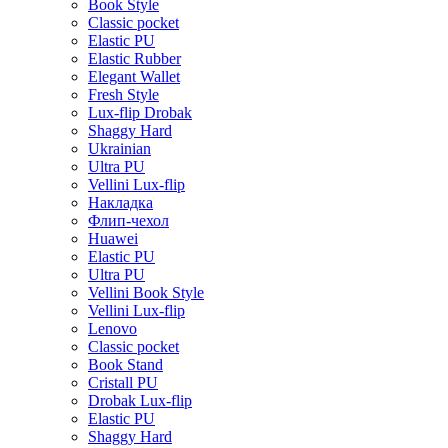
Book Style
Classic pocket
Elastic PU
Elastic Rubber
Elegant Wallet
Fresh Style
Lux-flip Drobak
Shaggy Hard
Ukrainian
Ultra PU
Vellini Lux-flip
Накладка
Флип-чехол
Huawei
Elastic PU
Ultra PU
Vellini Book Style
Vellini Lux-flip
Lenovo
Classic pocket
Book Stand
Cristall PU
Drobak Lux-flip
Elastic PU
Shaggy Hard