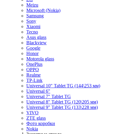
Meizu
Microsoft (Nokia)
Samsung
Sony
Xiaomi
Tecno
Asus glass
Blackview
Google
Honor
Motorola glass
OnePlus
OPPO
Realme
TP-Link
Universal 10" Tablet TG (144\253 мм)
Universal 6"
Universal 7" Tablet TG
Universal 8" Tablet TG (120\205 мм)
Universal 9" Tablet TG (133\228 мм)
VIVO
ZTE glass
Фото коробки
Nokia