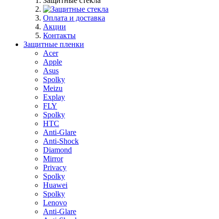
Защитные стекла
Оплата и доставка
Акции
Контакты
Защитные пленки
Acer
Apple
Asus
Spolky
Meizu
Explay
FLY
Spolky
HTC
Anti-Glare
Anti-Shock
Diamond
Mirror
Privacy
Spolky
Huawei
Spolky
Lenovo
Anti-Glare