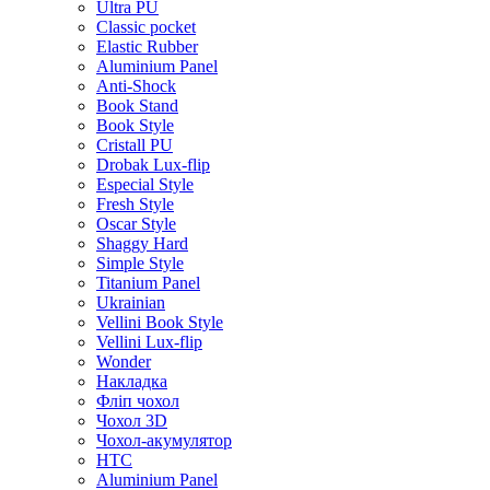
Ultra PU
Classic pocket
Elastic Rubber
Aluminium Panel
Anti-Shock
Book Stand
Book Style
Cristall PU
Drobak Lux-flip
Especial Style
Fresh Style
Oscar Style
Shaggy Hard
Simple Style
Titanium Panel
Ukrainian
Vellini Book Style
Vellini Lux-flip
Wonder
Накладка
Фліп чохол
Чохол 3D
Чохол-акумулятор
HTC
Aluminium Panel