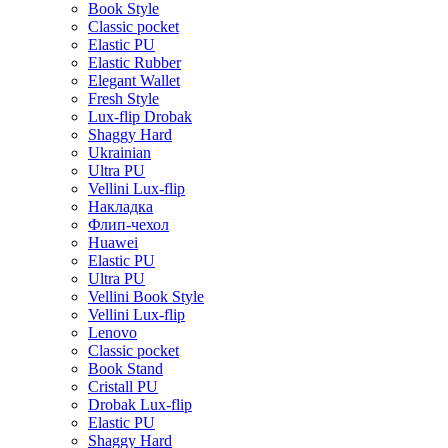
Book Style
Classic pocket
Elastic PU
Elastic Rubber
Elegant Wallet
Fresh Style
Lux-flip Drobak
Shaggy Hard
Ukrainian
Ultra PU
Vellini Lux-flip
Накладка
Флип-чехол
Huawei
Elastic PU
Ultra PU
Vellini Book Style
Vellini Lux-flip
Lenovo
Classic pocket
Book Stand
Cristall PU
Drobak Lux-flip
Elastic PU
Shaggy Hard