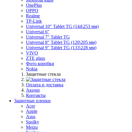
OnePlus
OPPO
Realme
TP-Link
Universal 10" Tablet TG (144\253 мм)
Universal 6"
Universal 7" Tablet TG
Universal 8" Tablet TG (120\205 мм)
Universal 9" Tablet TG (133\228 мм)
VIVO
ZTE glass
Фото коробки
Nokia
Защитные стекла
Оплата и доставка
Акции
Контакты
Защитные пленки
Acer
Apple
Asus
Spolky
Meizu