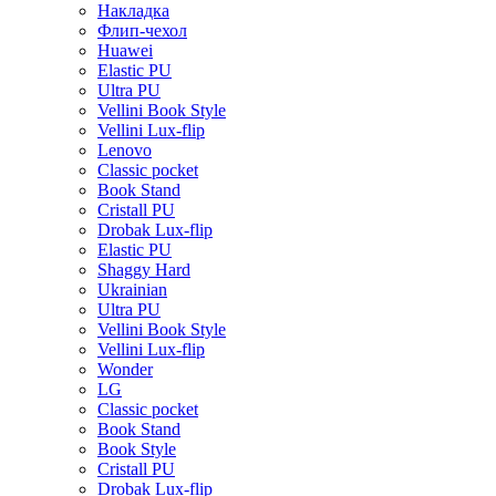
Накладка
Флип-чехол
Huawei
Elastic PU
Ultra PU
Vellini Book Style
Vellini Lux-flip
Lenovo
Classic pocket
Book Stand
Cristall PU
Drobak Lux-flip
Elastic PU
Shaggy Hard
Ukrainian
Ultra PU
Vellini Book Style
Vellini Lux-flip
Wonder
LG
Classic pocket
Book Stand
Book Style
Cristall PU
Drobak Lux-flip