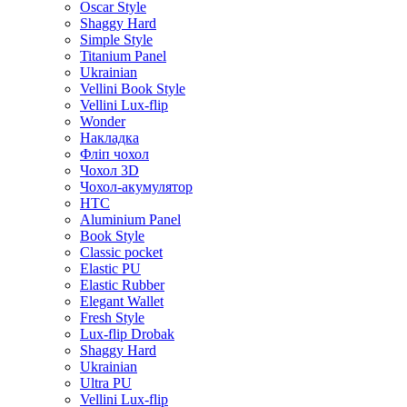
Oscar Style
Shaggy Hard
Simple Style
Titanium Panel
Ukrainian
Vellini Book Style
Vellini Lux-flip
Wonder
Накладка
Фліп чохол
Чохол 3D
Чохол-акумулятор
HTC
Aluminium Panel
Book Style
Classic pocket
Elastic PU
Elastic Rubber
Elegant Wallet
Fresh Style
Lux-flip Drobak
Shaggy Hard
Ukrainian
Ultra PU
Vellini Lux-flip