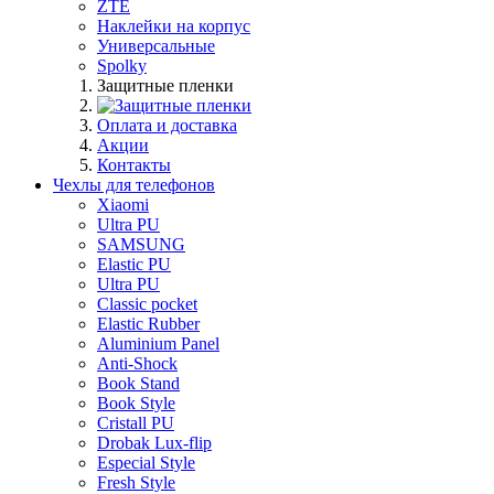
ZTE
Наклейки на корпус
Универсальные
Spolky
Защитные пленки
Оплата и доставка
Акции
Контакты
Чехлы для телефонов
Xiaomi
Ultra PU
SAMSUNG
Elastic PU
Ultra PU
Classic pocket
Elastic Rubber
Aluminium Panel
Anti-Shock
Book Stand
Book Style
Cristall PU
Drobak Lux-flip
Especial Style
Fresh Style