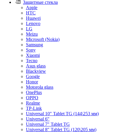
Защитные стекла
Apple
HTC
Huawei
Lenovo
LG
Meizu
Microsoft (Nokia)
Samsung
Sony
Xiaomi
Tecno
Asus glass
Blackview
Google
Honor
Motorola glass
OnePlus
OPPO
Realme
TP-Link
Universal 10" Tablet TG (144\253 мм)
Universal 6"
Universal 7" Tablet TG
Universal 8" Tablet TG (120\205 мм)