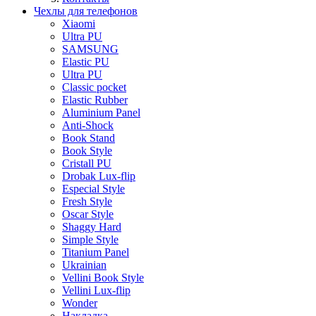
Чехлы для телефонов
Xiaomi
Ultra PU
SAMSUNG
Elastic PU
Ultra PU
Classic pocket
Elastic Rubber
Aluminium Panel
Anti-Shock
Book Stand
Book Style
Cristall PU
Drobak Lux-flip
Especial Style
Fresh Style
Oscar Style
Shaggy Hard
Simple Style
Titanium Panel
Ukrainian
Vellini Book Style
Vellini Lux-flip
Wonder
Накладка