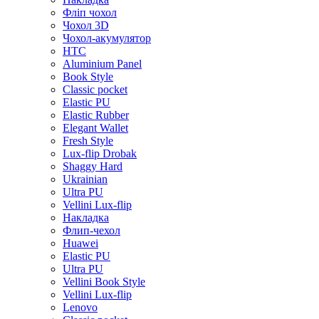
Фліп чохол
Чохол 3D
Чохол-акумулятор
HTC
Aluminium Panel
Book Style
Classic pocket
Elastic PU
Elastic Rubber
Elegant Wallet
Fresh Style
Lux-flip Drobak
Shaggy Hard
Ukrainian
Ultra PU
Vellini Lux-flip
Накладка
Флип-чехол
Huawei
Elastic PU
Ultra PU
Vellini Book Style
Vellini Lux-flip
Lenovo