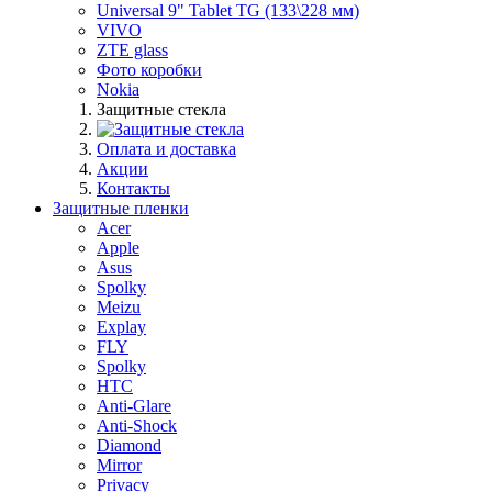
Universal 9" Tablet TG (133\228 мм)
VIVO
ZTE glass
Фото коробки
Nokia
Защитные стекла
Оплата и доставка
Акции
Контакты
Защитные пленки
Acer
Apple
Asus
Spolky
Meizu
Explay
FLY
Spolky
HTC
Anti-Glare
Anti-Shock
Diamond
Mirror
Privacy