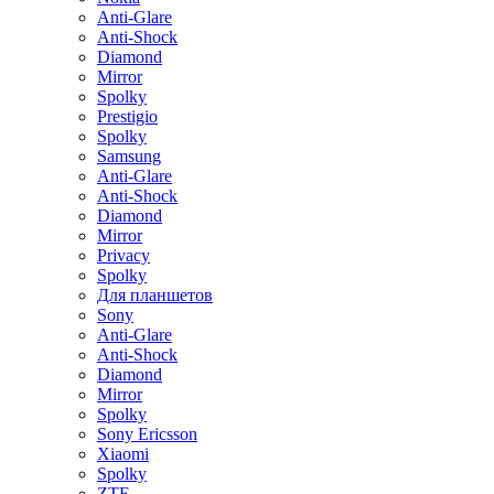
Anti-Glare
Anti-Shock
Diamond
Mirror
Spolky
Prestigio
Spolky
Samsung
Anti-Glare
Anti-Shock
Diamond
Mirror
Privacy
Spolky
Для планшетов
Sony
Anti-Glare
Anti-Shock
Diamond
Mirror
Spolky
Sony Ericsson
Xiaomi
Spolky
ZTE