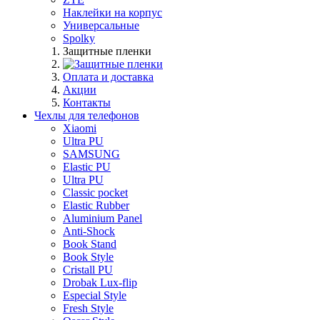
Наклейки на корпус
Универсальные
Spolky
Защитные пленки
Оплата и доставка
Акции
Контакты
Чехлы для телефонов
Xiaomi
Ultra PU
SAMSUNG
Elastic PU
Ultra PU
Classic pocket
Elastic Rubber
Aluminium Panel
Anti-Shock
Book Stand
Book Style
Cristall PU
Drobak Lux-flip
Especial Style
Fresh Style