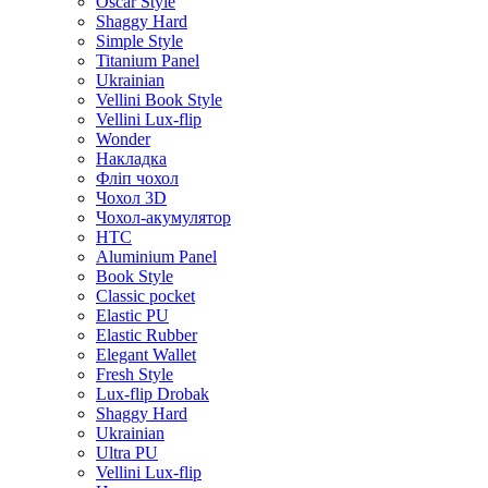
Oscar Style
Shaggy Hard
Simple Style
Titanium Panel
Ukrainian
Vellini Book Style
Vellini Lux-flip
Wonder
Накладка
Фліп чохол
Чохол 3D
Чохол-акумулятор
HTC
Aluminium Panel
Book Style
Classic pocket
Elastic PU
Elastic Rubber
Elegant Wallet
Fresh Style
Lux-flip Drobak
Shaggy Hard
Ukrainian
Ultra PU
Vellini Lux-flip