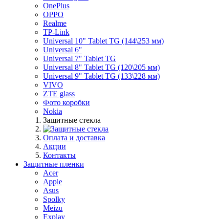
OnePlus
OPPO
Realme
TP-Link
Universal 10" Tablet TG (144\253 мм)
Universal 6"
Universal 7" Tablet TG
Universal 8" Tablet TG (120\205 мм)
Universal 9" Tablet TG (133\228 мм)
VIVO
ZTE glass
Фото коробки
Nokia
Защитные стекла
Оплата и доставка
Акции
Контакты
Защитные пленки
Acer
Apple
Asus
Spolky
Meizu
Explay