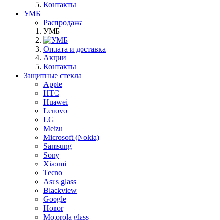
Контакты
УМБ
Распродажа
УМБ
Оплата и доставка
Акции
Контакты
Защитные стекла
Apple
HTC
Huawei
Lenovo
LG
Meizu
Microsoft (Nokia)
Samsung
Sony
Xiaomi
Tecno
Asus glass
Blackview
Google
Honor
Motorola glass