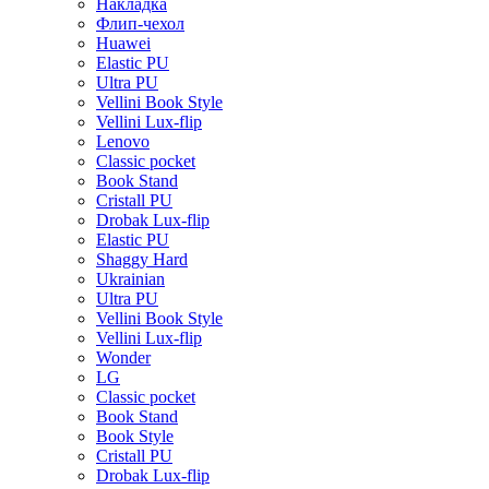
Накладка
Флип-чехол
Huawei
Elastic PU
Ultra PU
Vellini Book Style
Vellini Lux-flip
Lenovo
Classic pocket
Book Stand
Cristall PU
Drobak Lux-flip
Elastic PU
Shaggy Hard
Ukrainian
Ultra PU
Vellini Book Style
Vellini Lux-flip
Wonder
LG
Classic pocket
Book Stand
Book Style
Cristall PU
Drobak Lux-flip