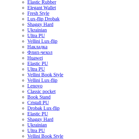
Elastic Rubber
Elegant Wallet
Fresh Style
Lux-flip Drobak
Shaggy Hard
Ukrainian
Ultra PU
Vellini Lux-flip
Накладка
Флип-чехол
Huawei
Elastic PU
Ultra PU
Vellini Book Style
Vellini Lux-flip
Lenovo
Classic pocket
Book Stand
Cristall PU
Drobak Lux-flip
Elastic PU
Shaggy Hard
Ukrainian
Ultra PU
Vellini Book Style