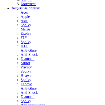
Контакты
Защитные пленки
Acer
Apple
Asus
Spolky
Meizu
Explay
FLY
Spolky
HTC
Anti-Glare
Anti-Shock
Diamond
Mirror
Privacy
Spolky
Huawei
Spolky
Lenovo
Anti-Glare
Anti-Shock
Diamond
Spolky