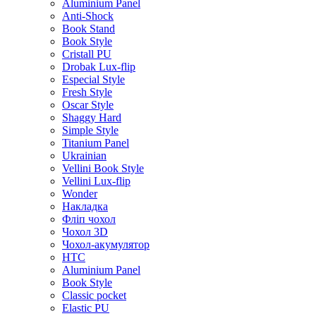
Aluminium Panel
Anti-Shock
Book Stand
Book Style
Cristall PU
Drobak Lux-flip
Especial Style
Fresh Style
Oscar Style
Shaggy Hard
Simple Style
Titanium Panel
Ukrainian
Vellini Book Style
Vellini Lux-flip
Wonder
Накладка
Фліп чохол
Чохол 3D
Чохол-акумулятор
HTC
Aluminium Panel
Book Style
Classic pocket
Elastic PU