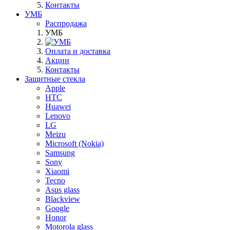
Контакты
УМБ
Распродажа
УМБ
Оплата и доставка
Акции
Контакты
Защитные стекла
Apple
HTC
Huawei
Lenovo
LG
Meizu
Microsoft (Nokia)
Samsung
Sony
Xiaomi
Tecno
Asus glass
Blackview
Google
Honor
Motorola glass