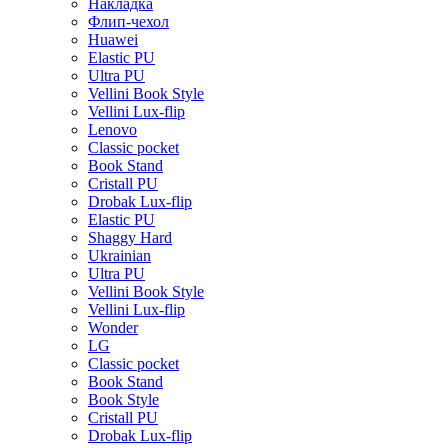
Накладка
Флип-чехол
Huawei
Elastic PU
Ultra PU
Vellini Book Style
Vellini Lux-flip
Lenovo
Classic pocket
Book Stand
Cristall PU
Drobak Lux-flip
Elastic PU
Shaggy Hard
Ukrainian
Ultra PU
Vellini Book Style
Vellini Lux-flip
Wonder
LG
Classic pocket
Book Stand
Book Style
Cristall PU
Drobak Lux-flip