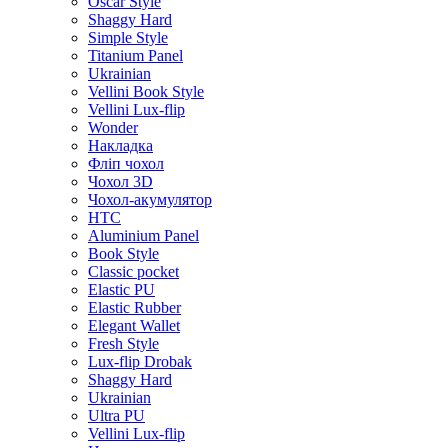
Oscar Style
Shaggy Hard
Simple Style
Titanium Panel
Ukrainian
Vellini Book Style
Vellini Lux-flip
Wonder
Накладка
Фліп чохол
Чохол 3D
Чохол-акумулятор
HTC
Aluminium Panel
Book Style
Classic pocket
Elastic PU
Elastic Rubber
Elegant Wallet
Fresh Style
Lux-flip Drobak
Shaggy Hard
Ukrainian
Ultra PU
Vellini Lux-flip