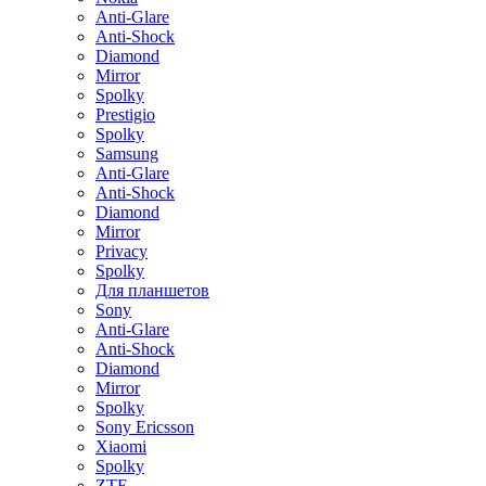
Anti-Glare
Anti-Shock
Diamond
Mirror
Spolky
Prestigio
Spolky
Samsung
Anti-Glare
Anti-Shock
Diamond
Mirror
Privacy
Spolky
Для планшетов
Sony
Anti-Glare
Anti-Shock
Diamond
Mirror
Spolky
Sony Ericsson
Xiaomi
Spolky
ZTE