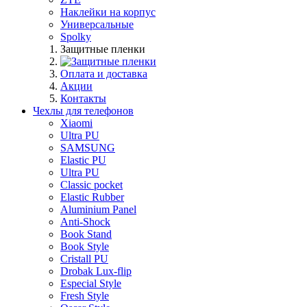
Наклейки на корпус
Универсальные
Spolky
Защитные пленки
Оплата и доставка
Акции
Контакты
Чехлы для телефонов
Xiaomi
Ultra PU
SAMSUNG
Elastic PU
Ultra PU
Classic pocket
Elastic Rubber
Aluminium Panel
Anti-Shock
Book Stand
Book Style
Cristall PU
Drobak Lux-flip
Especial Style
Fresh Style