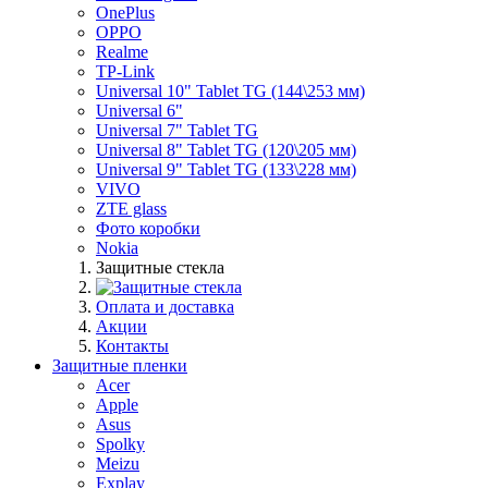
OnePlus
OPPO
Realme
TP-Link
Universal 10" Tablet TG (144\253 мм)
Universal 6"
Universal 7" Tablet TG
Universal 8" Tablet TG (120\205 мм)
Universal 9" Tablet TG (133\228 мм)
VIVO
ZTE glass
Фото коробки
Nokia
Защитные стекла
Оплата и доставка
Акции
Контакты
Защитные пленки
Acer
Apple
Asus
Spolky
Meizu
Explay