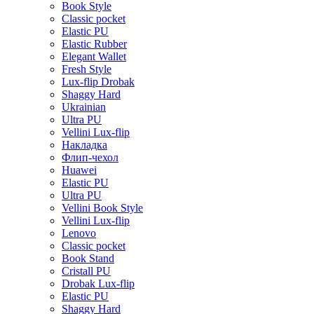
Book Style
Classic pocket
Elastic PU
Elastic Rubber
Elegant Wallet
Fresh Style
Lux-flip Drobak
Shaggy Hard
Ukrainian
Ultra PU
Vellini Lux-flip
Накладка
Флип-чехол
Huawei
Elastic PU
Ultra PU
Vellini Book Style
Vellini Lux-flip
Lenovo
Classic pocket
Book Stand
Cristall PU
Drobak Lux-flip
Elastic PU
Shaggy Hard