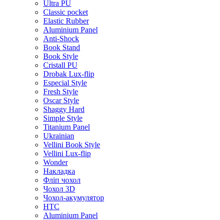
Ultra PU
Classic pocket
Elastic Rubber
Aluminium Panel
Anti-Shock
Book Stand
Book Style
Cristall PU
Drobak Lux-flip
Especial Style
Fresh Style
Oscar Style
Shaggy Hard
Simple Style
Titanium Panel
Ukrainian
Vellini Book Style
Vellini Lux-flip
Wonder
Накладка
Фліп чохол
Чохол 3D
Чохол-акумулятор
HTC
Aluminium Panel