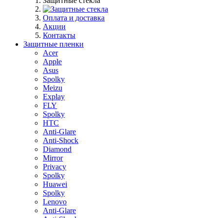
Защитные стекла
Оплата и доставка
Акции
Контакты
Защитные пленки
Acer
Apple
Asus
Spolky
Meizu
Explay
FLY
Spolky
HTC
Anti-Glare
Anti-Shock
Diamond
Mirror
Privacy
Spolky
Huawei
Spolky
Lenovo
Anti-Glare