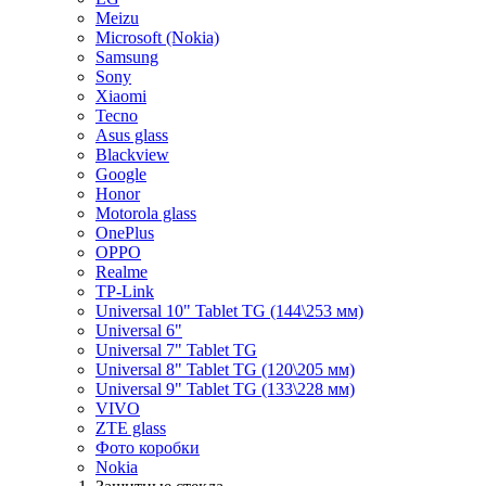
Meizu
Microsoft (Nokia)
Samsung
Sony
Xiaomi
Tecno
Asus glass
Blackview
Google
Honor
Motorola glass
OnePlus
OPPO
Realme
TP-Link
Universal 10" Tablet TG (144\253 мм)
Universal 6"
Universal 7" Tablet TG
Universal 8" Tablet TG (120\205 мм)
Universal 9" Tablet TG (133\228 мм)
VIVO
ZTE glass
Фото коробки
Nokia