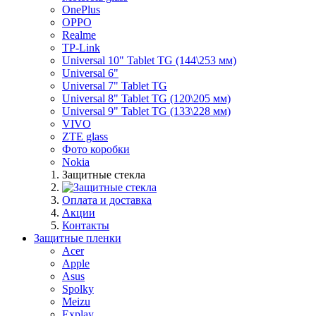
OnePlus
OPPO
Realme
TP-Link
Universal 10" Tablet TG (144\253 мм)
Universal 6"
Universal 7" Tablet TG
Universal 8" Tablet TG (120\205 мм)
Universal 9" Tablet TG (133\228 мм)
VIVO
ZTE glass
Фото коробки
Nokia
Защитные стекла
Оплата и доставка
Акции
Контакты
Защитные пленки
Acer
Apple
Asus
Spolky
Meizu
Explay