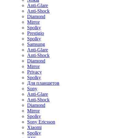
Anti-Glare
Anti-Shock
Diamond
Mirror
Spolky
Prestigio
Spolky
Samsung
Anti-Glare
Anti-Shock
Diamond
Mirror
Privacy
Spolky
Для планшетов
Sony
Anti-Glare
Anti-Shock
Diamond
Mirror
Spolky
Sony Ericsson
Xiaomi
Spolky