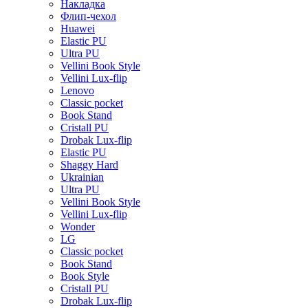
Накладка
Флип-чехол
Huawei
Elastic PU
Ultra PU
Vellini Book Style
Vellini Lux-flip
Lenovo
Classic pocket
Book Stand
Cristall PU
Drobak Lux-flip
Elastic PU
Shaggy Hard
Ukrainian
Ultra PU
Vellini Book Style
Vellini Lux-flip
Wonder
LG
Classic pocket
Book Stand
Book Style
Cristall PU
Drobak Lux-flip