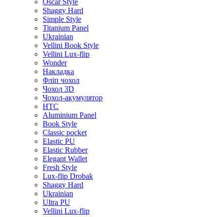
Oscar Style
Shaggy Hard
Simple Style
Titanium Panel
Ukrainian
Vellini Book Style
Vellini Lux-flip
Wonder
Накладка
Фліп чохол
Чохол 3D
Чохол-акумулятор
HTC
Aluminium Panel
Book Style
Classic pocket
Elastic PU
Elastic Rubber
Elegant Wallet
Fresh Style
Lux-flip Drobak
Shaggy Hard
Ukrainian
Ultra PU
Vellini Lux-flip