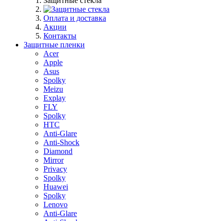
Защитные стекла
Оплата и доставка
Акции
Контакты
Защитные пленки
Acer
Apple
Asus
Spolky
Meizu
Explay
FLY
Spolky
HTC
Anti-Glare
Anti-Shock
Diamond
Mirror
Privacy
Spolky
Huawei
Spolky
Lenovo
Anti-Glare