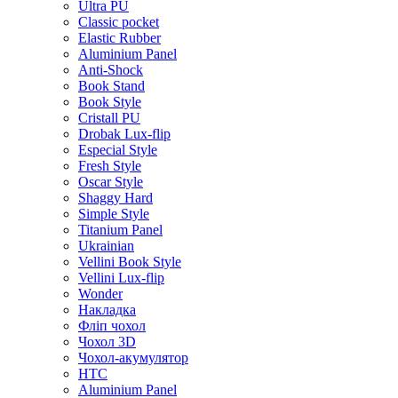
Ultra PU
Classic pocket
Elastic Rubber
Aluminium Panel
Anti-Shock
Book Stand
Book Style
Cristall PU
Drobak Lux-flip
Especial Style
Fresh Style
Oscar Style
Shaggy Hard
Simple Style
Titanium Panel
Ukrainian
Vellini Book Style
Vellini Lux-flip
Wonder
Накладка
Фліп чохол
Чохол 3D
Чохол-акумулятор
HTC
Aluminium Panel