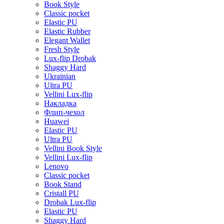
Book Style
Classic pocket
Elastic PU
Elastic Rubber
Elegant Wallet
Fresh Style
Lux-flip Drobak
Shaggy Hard
Ukrainian
Ultra PU
Vellini Lux-flip
Накладка
Флип-чехол
Huawei
Elastic PU
Ultra PU
Vellini Book Style
Vellini Lux-flip
Lenovo
Classic pocket
Book Stand
Cristall PU
Drobak Lux-flip
Elastic PU
Shaggy Hard