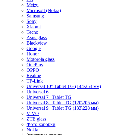
Meizu
Microsoft (Nokia)
Samsung
Sony
Xiaomi
Tecno
Asus glass
Blackview
Google
Honor
Motorola glass
OnePlus
OPPO
Realme
TP-Link
Universal 10" Tablet TG (144\253 мм)
Universal 6"
Universal 7" Tablet TG
Universal 8" Tablet TG (120\205 мм)
Universal 9" Tablet TG (133\228 мм)
VIVO
ZTE glass
Фото коробки
Nokia