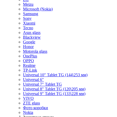
Meizu
Microsoft (Nokia)
Samsung
Sony
Xiaomi
Tecno
Asus glass
Blackview
Google
Honor
Motorola glass
OnePlus
OPPO
Realme
TP-Link
Universal 10" Tablet TG (144\253 мм)
Universal 6"
Universal 7" Tablet TG
Universal 8" Tablet TG (120\205 мм)
Universal 9" Tablet TG (133\228 мм)
VIVO
ZTE glass
Фото коробки
Nokia