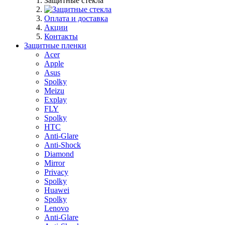
Защитные стекла
Оплата и доставка
Акции
Контакты
Защитные пленки
Acer
Apple
Asus
Spolky
Meizu
Explay
FLY
Spolky
HTC
Anti-Glare
Anti-Shock
Diamond
Mirror
Privacy
Spolky
Huawei
Spolky
Lenovo
Anti-Glare