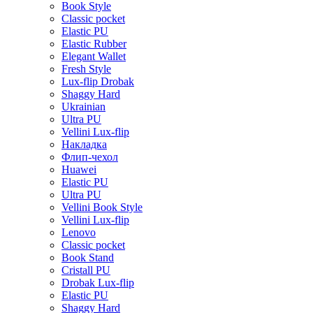
Book Style
Classic pocket
Elastic PU
Elastic Rubber
Elegant Wallet
Fresh Style
Lux-flip Drobak
Shaggy Hard
Ukrainian
Ultra PU
Vellini Lux-flip
Накладка
Флип-чехол
Huawei
Elastic PU
Ultra PU
Vellini Book Style
Vellini Lux-flip
Lenovo
Classic pocket
Book Stand
Cristall PU
Drobak Lux-flip
Elastic PU
Shaggy Hard