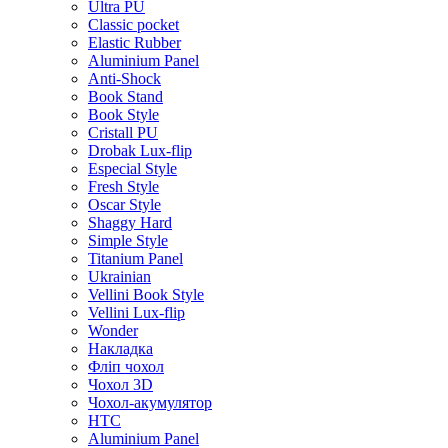
Ultra PU
Classic pocket
Elastic Rubber
Aluminium Panel
Anti-Shock
Book Stand
Book Style
Cristall PU
Drobak Lux-flip
Especial Style
Fresh Style
Oscar Style
Shaggy Hard
Simple Style
Titanium Panel
Ukrainian
Vellini Book Style
Vellini Lux-flip
Wonder
Накладка
Фліп чохол
Чохол 3D
Чохол-акумулятор
HTC
Aluminium Panel