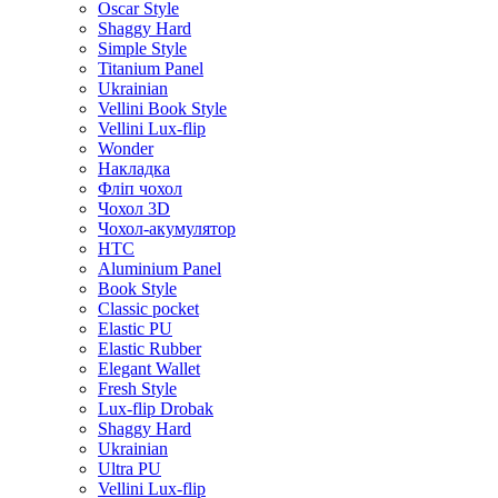
Oscar Style
Shaggy Hard
Simple Style
Titanium Panel
Ukrainian
Vellini Book Style
Vellini Lux-flip
Wonder
Накладка
Фліп чохол
Чохол 3D
Чохол-акумулятор
HTC
Aluminium Panel
Book Style
Classic pocket
Elastic PU
Elastic Rubber
Elegant Wallet
Fresh Style
Lux-flip Drobak
Shaggy Hard
Ukrainian
Ultra PU
Vellini Lux-flip