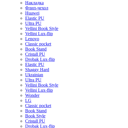
Накладка
Флип-чехол
Huawei
Elastic PU
Ultra PU
Vellini Book Style
Vellini Lux-flip
Lenovo
Classic pocket
Book Stand
Cristall PU
Drobak Lux-flip
Elastic PU
Shaggy Hard
Ukrainian
Ultra PU
Vellini Book Style
Vellini Lux-flip
Wonder
LG
Classic pocket
Book Stand
Book Style
Cristall PU
Drobak Lux-flip