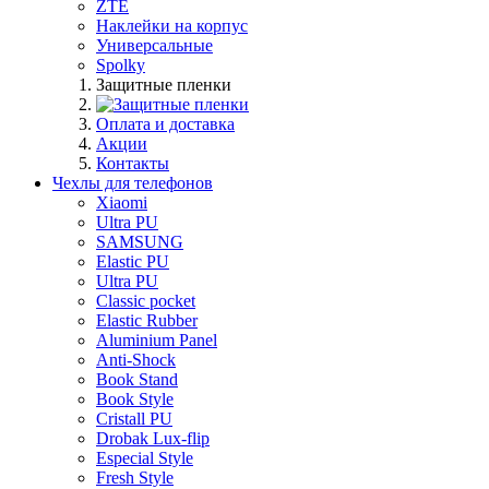
ZTE
Наклейки на корпус
Универсальные
Spolky
Защитные пленки
Оплата и доставка
Акции
Контакты
Чехлы для телефонов
Xiaomi
Ultra PU
SAMSUNG
Elastic PU
Ultra PU
Classic pocket
Elastic Rubber
Aluminium Panel
Anti-Shock
Book Stand
Book Style
Cristall PU
Drobak Lux-flip
Especial Style
Fresh Style