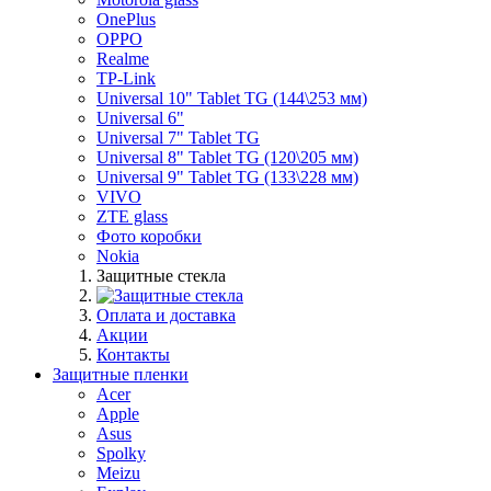
OnePlus
OPPO
Realme
TP-Link
Universal 10" Tablet TG (144\253 мм)
Universal 6"
Universal 7" Tablet TG
Universal 8" Tablet TG (120\205 мм)
Universal 9" Tablet TG (133\228 мм)
VIVO
ZTE glass
Фото коробки
Nokia
Защитные стекла
Оплата и доставка
Акции
Контакты
Защитные пленки
Acer
Apple
Asus
Spolky
Meizu