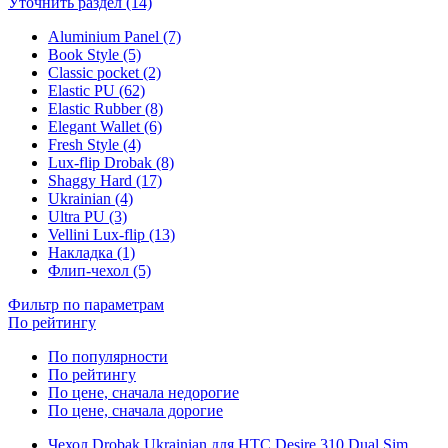
Уточнить раздел (14)
Aluminium Panel (7)
Book Style (5)
Classic pocket (2)
Elastic PU (62)
Elastic Rubber (8)
Elegant Wallet (6)
Fresh Style (4)
Lux-flip Drobak (8)
Shaggy Hard (17)
Ukrainian (4)
Ultra PU (3)
Vellini Lux-flip (13)
Накладка (1)
Флип-чехол (5)
Фильтр по параметрам
По рейтингу
По популярности
По рейтингу
По цене, сначала недорогие
По цене, сначала дорогие
Чехол Drobak Ukrainian для HTC Desire 310 Dual Sim