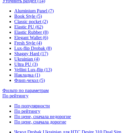
Уточнить раздел (14)
Aluminium Panel (7)
Book Style (5)
Classic pocket (2)
Elastic PU (62)
Elastic Rubber (8)
Elegant Wallet (6)
Fresh Style (4)
Lux-flip Drobak (8)
Shaggy Hard (17)
Ukrainian (4)
Ultra PU (3)
Vellini Lux-flip (13)
Накладка (1)
Флип-чехол (5)
Фильтр по параметрам
По рейтингу
По популярности
По рейтингу
По цене, сначала недорогие
По цене, сначала дорогие
Чехол Drobak Ukrainian для HTC Desire 310 Dual Sim