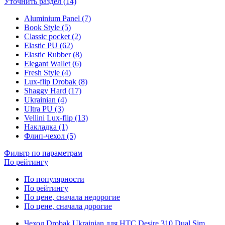
Уточнить раздел (14)
Aluminium Panel (7)
Book Style (5)
Classic pocket (2)
Elastic PU (62)
Elastic Rubber (8)
Elegant Wallet (6)
Fresh Style (4)
Lux-flip Drobak (8)
Shaggy Hard (17)
Ukrainian (4)
Ultra PU (3)
Vellini Lux-flip (13)
Накладка (1)
Флип-чехол (5)
Фильтр по параметрам
По рейтингу
По популярности
По рейтингу
По цене, сначала недорогие
По цене, сначала дорогие
Чехол Drobak Ukrainian для HTC Desire 310 Dual Sim