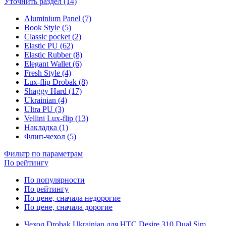
Уточнить раздел (14)
Aluminium Panel (7)
Book Style (5)
Classic pocket (2)
Elastic PU (62)
Elastic Rubber (8)
Elegant Wallet (6)
Fresh Style (4)
Lux-flip Drobak (8)
Shaggy Hard (17)
Ukrainian (4)
Ultra PU (3)
Vellini Lux-flip (13)
Накладка (1)
Флип-чехол (5)
Фильтр по параметрам
По рейтингу
По популярности
По рейтингу
По цене, сначала недорогие
По цене, сначала дорогие
Чехол Drobak Ukrainian для HTC Desire 310 Dual Sim