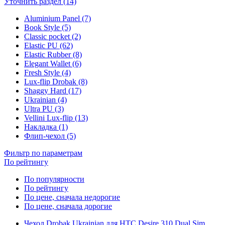
Уточнить раздел (14)
Aluminium Panel (7)
Book Style (5)
Classic pocket (2)
Elastic PU (62)
Elastic Rubber (8)
Elegant Wallet (6)
Fresh Style (4)
Lux-flip Drobak (8)
Shaggy Hard (17)
Ukrainian (4)
Ultra PU (3)
Vellini Lux-flip (13)
Накладка (1)
Флип-чехол (5)
Фильтр по параметрам
По рейтингу
По популярности
По рейтингу
По цене, сначала недорогие
По цене, сначала дорогие
Чехол Drobak Ukrainian для HTC Desire 310 Dual Sim