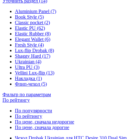
Уточнить раздел (14)
Aluminium Panel (7)
Book Style (5)
Classic pocket (2)
Elastic PU (62)
Elastic Rubber (8)
Elegant Wallet (6)
Fresh Style (4)
Lux-flip Drobak (8)
Shaggy Hard (17)
Ukrainian (4)
Ultra PU (3)
Vellini Lux-flip (13)
Накладка (1)
Флип-чехол (5)
Фильтр по параметрам
По рейтингу
По популярности
По рейтингу
По цене, сначала недорогие
По цене, сначала дорогие
Чехол Drobak Ukrainian для HTC Desire 310 Dual Sim