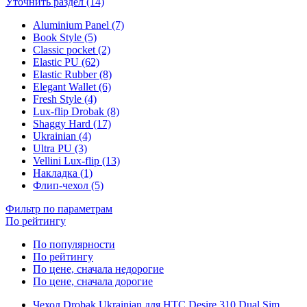
Уточнить раздел (14)
Aluminium Panel (7)
Book Style (5)
Classic pocket (2)
Elastic PU (62)
Elastic Rubber (8)
Elegant Wallet (6)
Fresh Style (4)
Lux-flip Drobak (8)
Shaggy Hard (17)
Ukrainian (4)
Ultra PU (3)
Vellini Lux-flip (13)
Накладка (1)
Флип-чехол (5)
Фильтр по параметрам
По рейтингу
По популярности
По рейтингу
По цене, сначала недорогие
По цене, сначала дорогие
Чехол Drobak Ukrainian для HTC Desire 310 Dual Sim