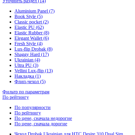
Уточнить раздел (14)
Aluminium Panel (7)
Book Style (5)
Classic pocket (2)
Elastic PU (62)
Elastic Rubber (8)
Elegant Wallet (6)
Fresh Style (4)
Lux-flip Drobak (8)
Shaggy Hard (17)
Ukrainian (4)
Ultra PU (3)
Vellini Lux-flip (13)
Накладка (1)
Флип-чехол (5)
Фильтр по параметрам
По рейтингу
По популярности
По рейтингу
По цене, сначала недорогие
По цене, сначала дорогие
Чехол Drobak Ukrainian для HTC Desire 310 Dual Sim