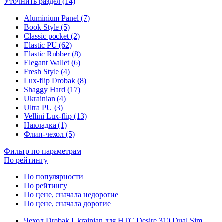
Уточнить раздел (14)
Aluminium Panel (7)
Book Style (5)
Classic pocket (2)
Elastic PU (62)
Elastic Rubber (8)
Elegant Wallet (6)
Fresh Style (4)
Lux-flip Drobak (8)
Shaggy Hard (17)
Ukrainian (4)
Ultra PU (3)
Vellini Lux-flip (13)
Накладка (1)
Флип-чехол (5)
Фильтр по параметрам
По рейтингу
По популярности
По рейтингу
По цене, сначала недорогие
По цене, сначала дорогие
Чехол Drobak Ukrainian для HTC Desire 310 Dual Sim