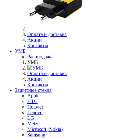
Оплата и доставка
Акции
Контакты
УМБ
Распродажа
УМБ
Оплата и доставка
Акции
Контакты
Защитные стекла
Apple
HTC
Huawei
Lenovo
LG
Meizu
Microsoft (Nokia)
Samsung