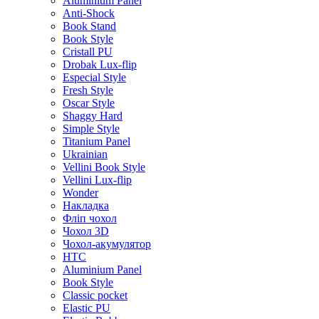
Aluminium Panel
Anti-Shock
Book Stand
Book Style
Cristall PU
Drobak Lux-flip
Especial Style
Fresh Style
Oscar Style
Shaggy Hard
Simple Style
Titanium Panel
Ukrainian
Vellini Book Style
Vellini Lux-flip
Wonder
Накладка
Фліп чохол
Чохол 3D
Чохол-акумулятор
HTC
Aluminium Panel
Book Style
Classic pocket
Elastic PU