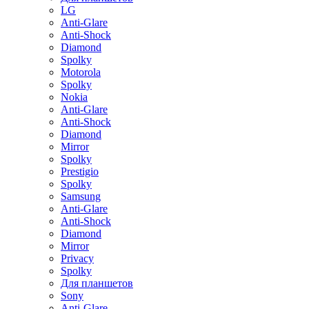
LG
Anti-Glare
Anti-Shock
Diamond
Spolky
Motorola
Spolky
Nokia
Anti-Glare
Anti-Shock
Diamond
Mirror
Spolky
Prestigio
Spolky
Samsung
Anti-Glare
Anti-Shock
Diamond
Mirror
Privacy
Spolky
Для планшетов
Sony
Anti-Glare