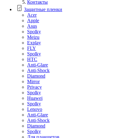
Контакты
Защитные пленки
Acer
Apple
Asus
Spolky
Meizu
Explay
FLY
Spolky
HTC
Anti-Glare
Anti-Shock
Diamond
Mirror
Privacy
Spolky
Huawei
Spolky
Lenovo
Anti-Glare
Anti-Shock
Diamond
Spolky
Для планшетов