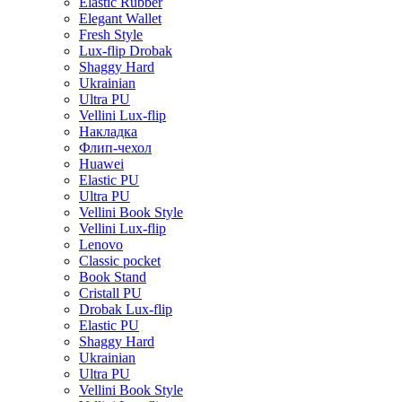
Elastic Rubber
Elegant Wallet
Fresh Style
Lux-flip Drobak
Shaggy Hard
Ukrainian
Ultra PU
Vellini Lux-flip
Накладка
Флип-чехол
Huawei
Elastic PU
Ultra PU
Vellini Book Style
Vellini Lux-flip
Lenovo
Classic pocket
Book Stand
Cristall PU
Drobak Lux-flip
Elastic PU
Shaggy Hard
Ukrainian
Ultra PU
Vellini Book Style