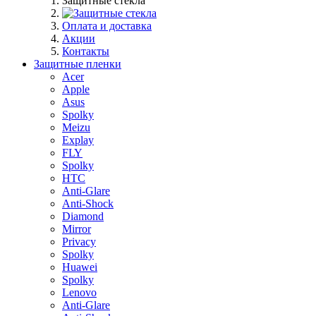
Защитные стекла
Оплата и доставка
Акции
Контакты
Защитные пленки
Acer
Apple
Asus
Spolky
Meizu
Explay
FLY
Spolky
HTC
Anti-Glare
Anti-Shock
Diamond
Mirror
Privacy
Spolky
Huawei
Spolky
Lenovo
Anti-Glare