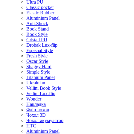
Ultra PU
Classic pocket
Elastic Rubber
Aluminium Panel
Anti-Shock
Book Stand
Book Style
Cristall PU
Drobak Lux-flip
Especial Style
Fresh Style
Oscar Style
Shaggy Hard
Simple Style
Titanium Panel
Ukrainian
Vellini Book Style
Vellini Lux-flip
Wonder
Накладка
Фліп чохол
Чохол 3D
Чохол-акумулятор
HTC
Aluminium Panel