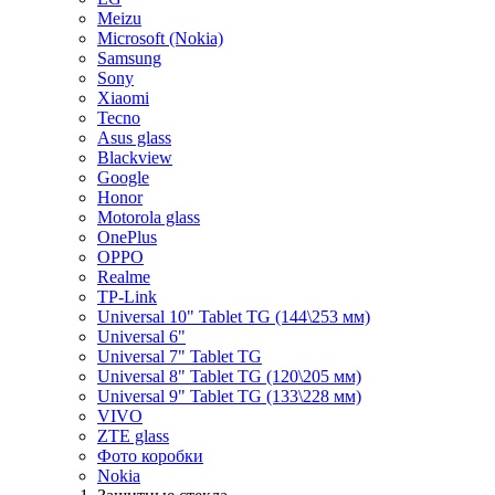
Meizu
Microsoft (Nokia)
Samsung
Sony
Xiaomi
Tecno
Asus glass
Blackview
Google
Honor
Motorola glass
OnePlus
OPPO
Realme
TP-Link
Universal 10" Tablet TG (144\253 мм)
Universal 6"
Universal 7" Tablet TG
Universal 8" Tablet TG (120\205 мм)
Universal 9" Tablet TG (133\228 мм)
VIVO
ZTE glass
Фото коробки
Nokia