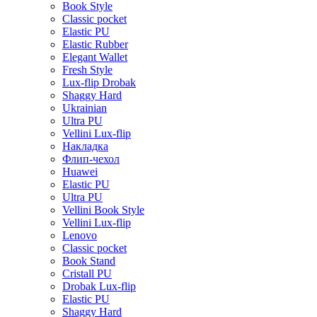
Book Style
Classic pocket
Elastic PU
Elastic Rubber
Elegant Wallet
Fresh Style
Lux-flip Drobak
Shaggy Hard
Ukrainian
Ultra PU
Vellini Lux-flip
Накладка
Флип-чехол
Huawei
Elastic PU
Ultra PU
Vellini Book Style
Vellini Lux-flip
Lenovo
Classic pocket
Book Stand
Cristall PU
Drobak Lux-flip
Elastic PU
Shaggy Hard