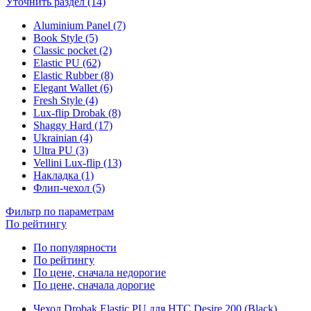
Уточнить раздел (14)
Aluminium Panel (7)
Book Style (5)
Classic pocket (2)
Elastic PU (62)
Elastic Rubber (8)
Elegant Wallet (6)
Fresh Style (4)
Lux-flip Drobak (8)
Shaggy Hard (17)
Ukrainian (4)
Ultra PU (3)
Vellini Lux-flip (13)
Накладка (1)
Флип-чехол (5)
Фильтр по параметрам
По рейтингу
По популярности
По рейтингу
По цене, сначала недорогие
По цене, сначала дорогие
Чехол Drobak Elastic PU для HTC Desire 200 (Black)