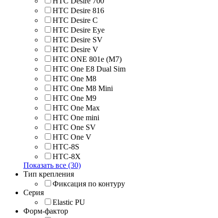
HTC Desire 700
HTC Desire 816
HTC Desire C
HTC Desire Eye
HTC Desire SV
HTC Desire V
HTC ONE 801e (M7)
HTC One E8 Dual Sim
HTC One M8
HTC One M8 Mini
HTC One M9
HTC One Max
HTC One mini
HTC One SV
HTC One V
HTC-8S
HTC-8X
Показать все (30)
Тип крепления
Фиксация по контуру
Серия
Elastic PU
Форм-фактор