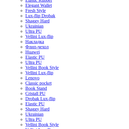
Elastic Rubber
Elegant Wallet
Fresh Style
Lux-flip Drobak
Shaggy Hard
Ukrainian
Ultra PU
Vellini Lux-flip
Накладка
Флип-чехол
Huawei
Elastic PU
Ultra PU
Vellini Book Style
Vellini Lux-flip
Lenovo
Classic pocket
Book Stand
Cristall PU
Drobak Lux-flip
Elastic PU
Shaggy Hard
Ukrainian
Ultra PU
Vellini Book Style