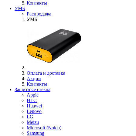
Контакты
УМБ
Распродажа
УМБ
Оплата и доставка
Акции
Контакты
Защитные стекла
Apple
HTC
Huawei
Lenovo
LG
Meizu
Microsoft (Nokia)
Samsung