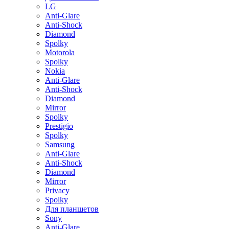
LG
Anti-Glare
Anti-Shock
Diamond
Spolky
Motorola
Spolky
Nokia
Anti-Glare
Anti-Shock
Diamond
Mirror
Spolky
Prestigio
Spolky
Samsung
Anti-Glare
Anti-Shock
Diamond
Mirror
Privacy
Spolky
Для планшетов
Sony
Anti-Glare