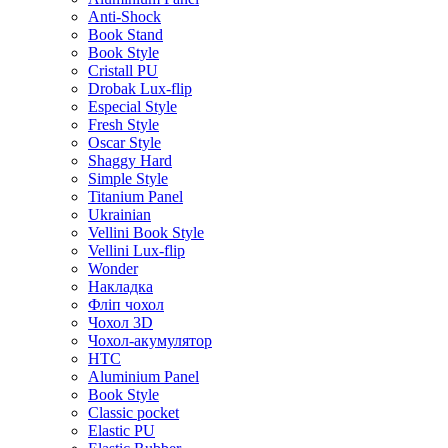
Anti-Shock
Book Stand
Book Style
Cristall PU
Drobak Lux-flip
Especial Style
Fresh Style
Oscar Style
Shaggy Hard
Simple Style
Titanium Panel
Ukrainian
Vellini Book Style
Vellini Lux-flip
Wonder
Накладка
Фліп чохол
Чохол 3D
Чохол-акумулятор
HTC
Aluminium Panel
Book Style
Classic pocket
Elastic PU