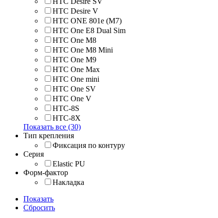
HTC Desire SV
HTC Desire V
HTC ONE 801e (M7)
HTC One E8 Dual Sim
HTC One M8
HTC One M8 Mini
HTC One M9
HTC One Max
HTC One mini
HTC One SV
HTC One V
HTC-8S
HTC-8X
Показать все (30)
Тип крепления
Фиксация по контуру
Серия
Elastic PU
Форм-фактор
Накладка
Показать
Сбросить