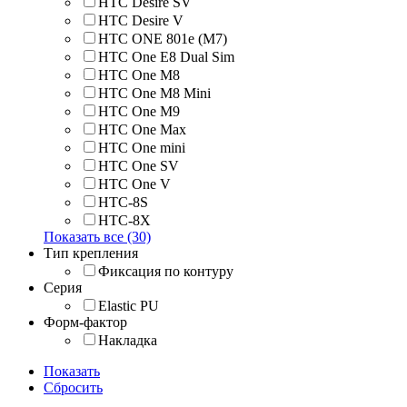
HTC Desire SV
HTC Desire V
HTC ONE 801e (M7)
HTC One E8 Dual Sim
HTC One M8
HTC One M8 Mini
HTC One M9
HTC One Max
HTC One mini
HTC One SV
HTC One V
HTC-8S
HTC-8X
Показать все (30)
Тип крепления
Фиксация по контуру
Серия
Elastic PU
Форм-фактор
Накладка
Показать
Сбросить