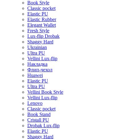
Book Style
Classic pocket
Elastic PU
Elastic Rubber
Elegant Wallet
Fresh Style
Lux-flip Drobak
Shaggy Hard
Ukrainian
Ultra PU
Vellini Lux-flip
Накладка
Флип-чехол
Huawei
Elastic PU
Ultra PU
Vellini Book Style
Vellini Lux-flip
Lenovo
Classic pocket
Book Stand
Cristall PU
Drobak Lux-flip
Elastic PU
Shaggy Hard