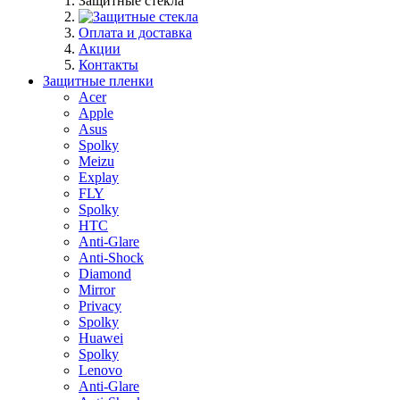
Защитные стекла
Оплата и доставка
Акции
Контакты
Защитные пленки
Acer
Apple
Asus
Spolky
Meizu
Explay
FLY
Spolky
HTC
Anti-Glare
Anti-Shock
Diamond
Mirror
Privacy
Spolky
Huawei
Spolky
Lenovo
Anti-Glare