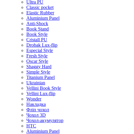
Ultra PU
Classic pocket
Elastic Rubber
Aluminium Panel
Anti-Shock
Book Stand
Book Style
Cristall PU
Drobak Lux-flip
Especial Style
Fresh Style
Oscar Style
Shaggy Hard
Simple Style
Titanium Panel
Ukrainian
Vellini Book Style
Vellini Lux-flip
Wonder
Накладка
Фліп чохол
Чохол 3D
Чохол-акумулятор
HTC
Aluminium Panel