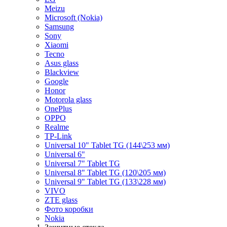
Meizu
Microsoft (Nokia)
Samsung
Sony
Xiaomi
Tecno
Asus glass
Blackview
Google
Honor
Motorola glass
OnePlus
OPPO
Realme
TP-Link
Universal 10" Tablet TG (144\253 мм)
Universal 6"
Universal 7" Tablet TG
Universal 8" Tablet TG (120\205 мм)
Universal 9" Tablet TG (133\228 мм)
VIVO
ZTE glass
Фото коробки
Nokia