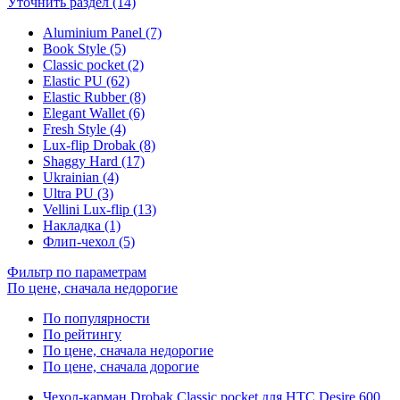
Уточнить раздел (14)
Aluminium Panel (7)
Book Style (5)
Classic pocket (2)
Elastic PU (62)
Elastic Rubber (8)
Elegant Wallet (6)
Fresh Style (4)
Lux-flip Drobak (8)
Shaggy Hard (17)
Ukrainian (4)
Ultra PU (3)
Vellini Lux-flip (13)
Накладка (1)
Флип-чехол (5)
Фильтр по параметрам
По цене, сначала недорогие
По популярности
По рейтингу
По цене, сначала недорогие
По цене, сначала дорогие
Чехол-карман Drobak Classic pocket для HTC Desire 600