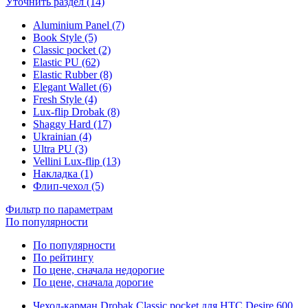
Уточнить раздел (14)
Aluminium Panel (7)
Book Style (5)
Classic pocket (2)
Elastic PU (62)
Elastic Rubber (8)
Elegant Wallet (6)
Fresh Style (4)
Lux-flip Drobak (8)
Shaggy Hard (17)
Ukrainian (4)
Ultra PU (3)
Vellini Lux-flip (13)
Накладка (1)
Флип-чехол (5)
Фильтр по параметрам
По популярности
По популярности
По рейтингу
По цене, сначала недорогие
По цене, сначала дорогие
Чехол-карман Drobak Classic pocket для HTC Desire 600