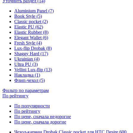
Уточнить раздел (14)
Aluminium Panel (7)
Book Style (5)
Classic pocket (2)
Elastic PU (62)
Elastic Rubber (8)
Elegant Wallet (6)
Fresh Style (4)
Lux-flip Drobak (8)
Shaggy Hard (17)
Ukrainian (4)
Ultra PU (3)
Vellini Lux-flip (13)
Накладка (1)
Флип-чехол (5)
Фильтр по параметрам
По рейтингу
По популярности
По рейтингу
По цене, сначала недорогие
По цене, сначала дорогие
Чехол-карман Drobak Classic pocket для HTC Desire 600