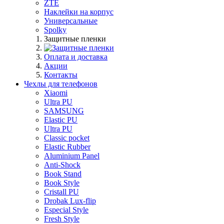
ZTE
Наклейки на корпус
Универсальные
Spolky
Защитные пленки
Оплата и доставка
Акции
Контакты
Чехлы для телефонов
Xiaomi
Ultra PU
SAMSUNG
Elastic PU
Ultra PU
Classic pocket
Elastic Rubber
Aluminium Panel
Anti-Shock
Book Stand
Book Style
Cristall PU
Drobak Lux-flip
Especial Style
Fresh Style