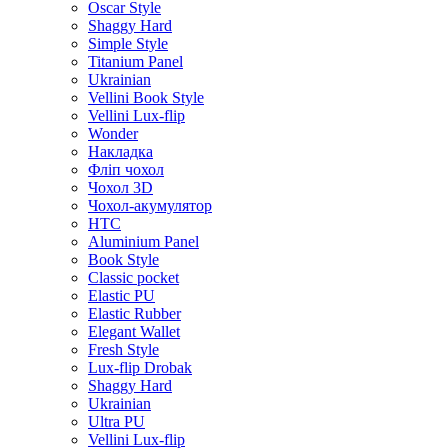
Oscar Style
Shaggy Hard
Simple Style
Titanium Panel
Ukrainian
Vellini Book Style
Vellini Lux-flip
Wonder
Накладка
Фліп чохол
Чохол 3D
Чохол-акумулятор
HTC
Aluminium Panel
Book Style
Classic pocket
Elastic PU
Elastic Rubber
Elegant Wallet
Fresh Style
Lux-flip Drobak
Shaggy Hard
Ukrainian
Ultra PU
Vellini Lux-flip