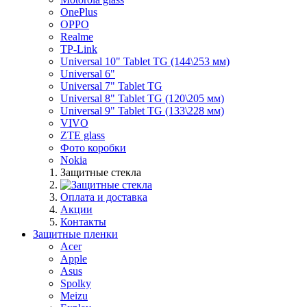
OnePlus
OPPO
Realme
TP-Link
Universal 10" Tablet TG (144\253 мм)
Universal 6"
Universal 7" Tablet TG
Universal 8" Tablet TG (120\205 мм)
Universal 9" Tablet TG (133\228 мм)
VIVO
ZTE glass
Фото коробки
Nokia
Защитные стекла
Оплата и доставка
Акции
Контакты
Защитные пленки
Acer
Apple
Asus
Spolky
Meizu