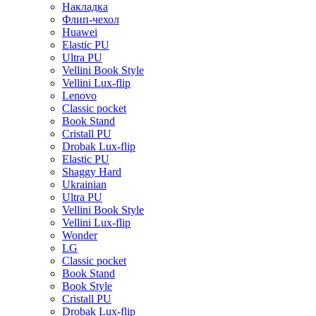
Накладка
Флип-чехол
Huawei
Elastic PU
Ultra PU
Vellini Book Style
Vellini Lux-flip
Lenovo
Classic pocket
Book Stand
Cristall PU
Drobak Lux-flip
Elastic PU
Shaggy Hard
Ukrainian
Ultra PU
Vellini Book Style
Vellini Lux-flip
Wonder
LG
Classic pocket
Book Stand
Book Style
Cristall PU
Drobak Lux-flip