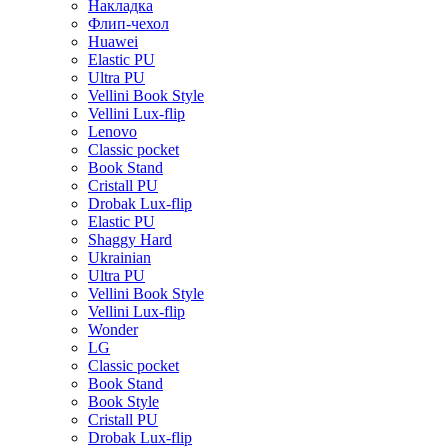
Накладка
Флип-чехол
Huawei
Elastic PU
Ultra PU
Vellini Book Style
Vellini Lux-flip
Lenovo
Classic pocket
Book Stand
Cristall PU
Drobak Lux-flip
Elastic PU
Shaggy Hard
Ukrainian
Ultra PU
Vellini Book Style
Vellini Lux-flip
Wonder
LG
Classic pocket
Book Stand
Book Style
Cristall PU
Drobak Lux-flip