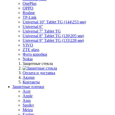
OnePlus
OPPO
Realme
TP-Link
Universal 10" Tablet TG (144\253 мм)
Universal 6"
Universal 7" Tablet TG
Universal 8" Tablet TG (120\205 мм)
Universal 9" Tablet TG (133\228 мм)
VIVO
ZTE glass
Фото коробки
Nokia
Защитные стекла
Оплата и доставка
Акции
Контакты
Защитные пленки
Acer
Apple
Asus
Spolky
Meizu
Explay