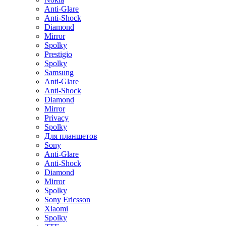
Anti-Glare
Anti-Shock
Diamond
Mirror
Spolky
Prestigio
Spolky
Samsung
Anti-Glare
Anti-Shock
Diamond
Mirror
Privacy
Spolky
Для планшетов
Sony
Anti-Glare
Anti-Shock
Diamond
Mirror
Spolky
Sony Ericsson
Xiaomi
Spolky