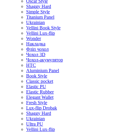
Oscar Style
Shaggy Hard
Simple Style
Titanium Panel
Ukrainian
Vellini Book Style
Vellini Lux-flip
Wonder
Накладка
Фліп чохол
Чохол 3D
Чохол-акумулятор
HTC
Aluminium Panel
Book Style
Classic pocket
Elastic PU
Elastic Rubber
Elegant Wallet
Fresh Style
Lux-flip Drobak
Shaggy Hard
Ukrainian
Ultra PU
Vellini Lux-flip