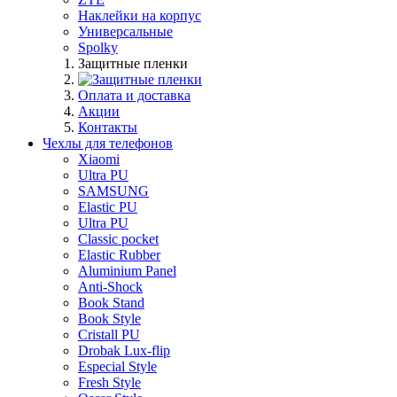
Наклейки на корпус
Универсальные
Spolky
Защитные пленки
Оплата и доставка
Акции
Контакты
Чехлы для телефонов
Xiaomi
Ultra PU
SAMSUNG
Elastic PU
Ultra PU
Classic pocket
Elastic Rubber
Aluminium Panel
Anti-Shock
Book Stand
Book Style
Cristall PU
Drobak Lux-flip
Especial Style
Fresh Style