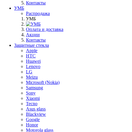
Контакты
УМБ
Распродажа
УМБ
Оплата и доставка
Акции
Контакты
Защитные стекла
Apple
HTC
Huawei
Lenovo
LG
Meizu
Microsoft (Nokia)
Samsung
Sony
Xiaomi
Tecno
Asus glass
Blackview
Google
Honor
Motorola glass