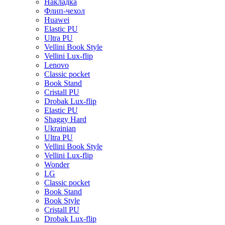
Накладка
Флип-чехол
Huawei
Elastic PU
Ultra PU
Vellini Book Style
Vellini Lux-flip
Lenovo
Classic pocket
Book Stand
Cristall PU
Drobak Lux-flip
Elastic PU
Shaggy Hard
Ukrainian
Ultra PU
Vellini Book Style
Vellini Lux-flip
Wonder
LG
Classic pocket
Book Stand
Book Style
Cristall PU
Drobak Lux-flip