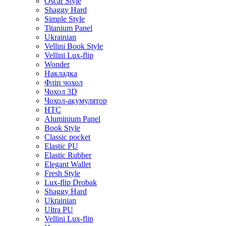
Oscar Style
Shaggy Hard
Simple Style
Titanium Panel
Ukrainian
Vellini Book Style
Vellini Lux-flip
Wonder
Накладка
Фліп чохол
Чохол 3D
Чохол-акумулятор
HTC
Aluminium Panel
Book Style
Classic pocket
Elastic PU
Elastic Rubber
Elegant Wallet
Fresh Style
Lux-flip Drobak
Shaggy Hard
Ukrainian
Ultra PU
Vellini Lux-flip