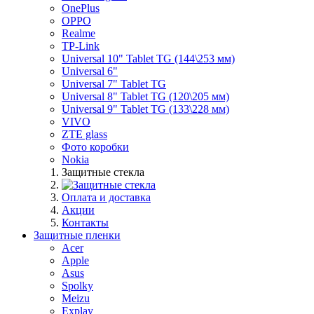
OnePlus
OPPO
Realme
TP-Link
Universal 10" Tablet TG (144\253 мм)
Universal 6"
Universal 7" Tablet TG
Universal 8" Tablet TG (120\205 мм)
Universal 9" Tablet TG (133\228 мм)
VIVO
ZTE glass
Фото коробки
Nokia
Защитные стекла
Оплата и доставка
Акции
Контакты
Защитные пленки
Acer
Apple
Asus
Spolky
Meizu
Explay