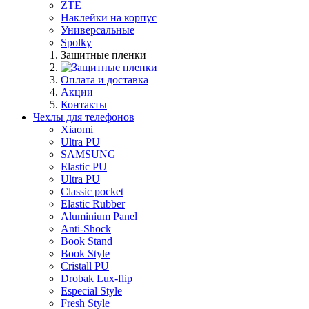
ZTE
Наклейки на корпус
Универсальные
Spolky
Защитные пленки
Оплата и доставка
Акции
Контакты
Чехлы для телефонов
Xiaomi
Ultra PU
SAMSUNG
Elastic PU
Ultra PU
Classic pocket
Elastic Rubber
Aluminium Panel
Anti-Shock
Book Stand
Book Style
Cristall PU
Drobak Lux-flip
Especial Style
Fresh Style