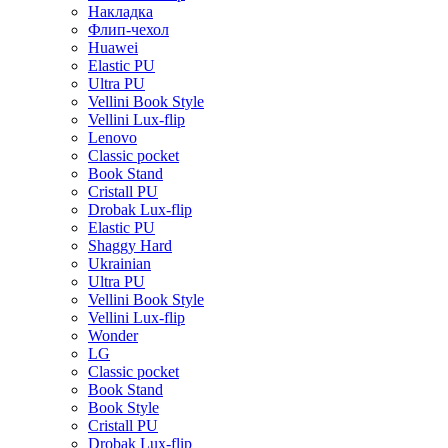
Накладка
Флип-чехол
Huawei
Elastic PU
Ultra PU
Vellini Book Style
Vellini Lux-flip
Lenovo
Classic pocket
Book Stand
Cristall PU
Drobak Lux-flip
Elastic PU
Shaggy Hard
Ukrainian
Ultra PU
Vellini Book Style
Vellini Lux-flip
Wonder
LG
Classic pocket
Book Stand
Book Style
Cristall PU
Drobak Lux-flip