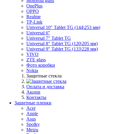
Motorola glass
OnePlus
OPPO
Realme
TP-Link
Universal 10" Tablet TG (144\253 мм)
Universal 6"
Universal 7" Tablet TG
Universal 8" Tablet TG (120\205 мм)
Universal 9" Tablet TG (133\228 мм)
VIVO
ZTE glass
Фото коробки
Nokia
Защитные стекла
Оплата и доставка
Акции
Контакты
Защитные пленки
Acer
Apple
Asus
Spolky
Meizu