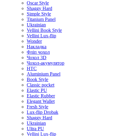
Oscar Style
Shaggy Hard
Simple Style
Titanium Panel
Ukrainian
Vellini Book Style
Vellini Lux-flip
Wonder
Накладка
Фліп чохол
Чохол 3D
Чохол-акумулятор
HTC
Aluminium Panel
Book Style
Classic pocket
Elastic PU
Elastic Rubber
Elegant Wallet
Fresh Style
Lux-flip Drobak
Shaggy Hard
Ukrainian
Ultra PU
Vellini Lux-flip