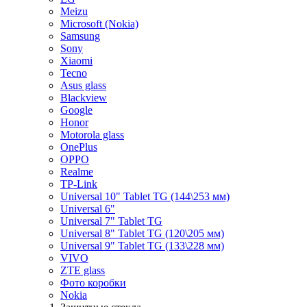
Meizu
Microsoft (Nokia)
Samsung
Sony
Xiaomi
Tecno
Asus glass
Blackview
Google
Honor
Motorola glass
OnePlus
OPPO
Realme
TP-Link
Universal 10" Tablet TG (144\253 мм)
Universal 6"
Universal 7" Tablet TG
Universal 8" Tablet TG (120\205 мм)
Universal 9" Tablet TG (133\228 мм)
VIVO
ZTE glass
Фото коробки
Nokia