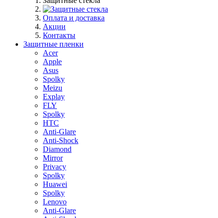
Защитные стекла
Оплата и доставка
Акции
Контакты
Защитные пленки
Acer
Apple
Asus
Spolky
Meizu
Explay
FLY
Spolky
HTC
Anti-Glare
Anti-Shock
Diamond
Mirror
Privacy
Spolky
Huawei
Spolky
Lenovo
Anti-Glare