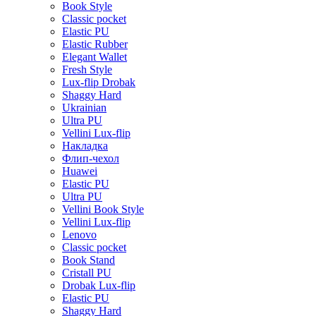
Book Style
Classic pocket
Elastic PU
Elastic Rubber
Elegant Wallet
Fresh Style
Lux-flip Drobak
Shaggy Hard
Ukrainian
Ultra PU
Vellini Lux-flip
Накладка
Флип-чехол
Huawei
Elastic PU
Ultra PU
Vellini Book Style
Vellini Lux-flip
Lenovo
Classic pocket
Book Stand
Cristall PU
Drobak Lux-flip
Elastic PU
Shaggy Hard