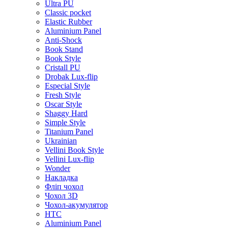
Ultra PU
Classic pocket
Elastic Rubber
Aluminium Panel
Anti-Shock
Book Stand
Book Style
Cristall PU
Drobak Lux-flip
Especial Style
Fresh Style
Oscar Style
Shaggy Hard
Simple Style
Titanium Panel
Ukrainian
Vellini Book Style
Vellini Lux-flip
Wonder
Накладка
Фліп чохол
Чохол 3D
Чохол-акумулятор
HTC
Aluminium Panel