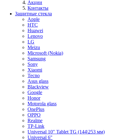
Акции
Контакты
Защитные стекла
Apple
HTC
Huawei
Lenovo
LG
Meizu
Microsoft (Nokia)
Samsung
Sony
Xiaomi
Tecno
Asus glass
Blackview
Google
Honor
Motorola glass
OnePlus
OPPO
Realme
TP-Link
Universal 10" Tablet TG (144\253 мм)
Universal 6"