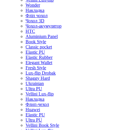
Wonder
Накладка
Фліп чохол
Чохол 3D
Чохол-акумулятор
HTC
Aluminium Panel
Book Style
Classic pocket
Elastic PU
Elastic Rubber
Elegant Wallet
Fresh Style
Lux-flip Drobak
Shaggy Hard
Ukrainian
Ultra PU
Vellini Lux-flip
Накладка
Флип-чехол
Huawei
Elastic PU
Ultra PU
Vellini Book Style