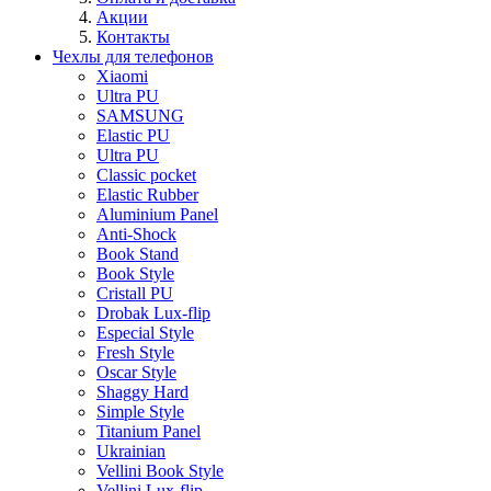
Акции
Контакты
Чехлы для телефонов
Xiaomi
Ultra PU
SAMSUNG
Elastic PU
Ultra PU
Classic pocket
Elastic Rubber
Aluminium Panel
Anti-Shock
Book Stand
Book Style
Cristall PU
Drobak Lux-flip
Especial Style
Fresh Style
Oscar Style
Shaggy Hard
Simple Style
Titanium Panel
Ukrainian
Vellini Book Style
Vellini Lux-flip