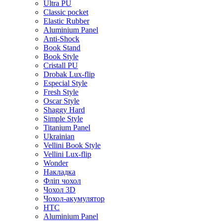
Ultra PU
Classic pocket
Elastic Rubber
Aluminium Panel
Anti-Shock
Book Stand
Book Style
Cristall PU
Drobak Lux-flip
Especial Style
Fresh Style
Oscar Style
Shaggy Hard
Simple Style
Titanium Panel
Ukrainian
Vellini Book Style
Vellini Lux-flip
Wonder
Накладка
Фліп чохол
Чохол 3D
Чохол-акумулятор
HTC
Aluminium Panel