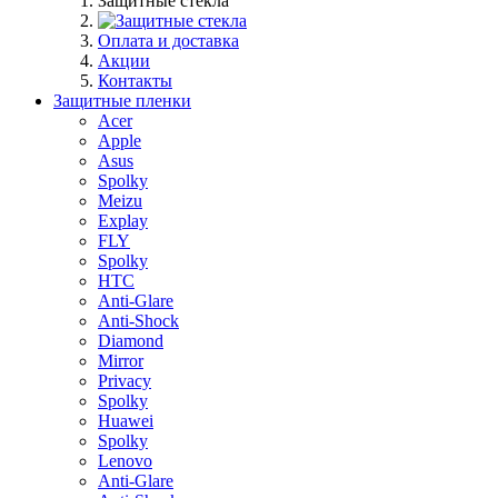
Защитные стекла
Оплата и доставка
Акции
Контакты
Защитные пленки
Acer
Apple
Asus
Spolky
Meizu
Explay
FLY
Spolky
HTC
Anti-Glare
Anti-Shock
Diamond
Mirror
Privacy
Spolky
Huawei
Spolky
Lenovo
Anti-Glare