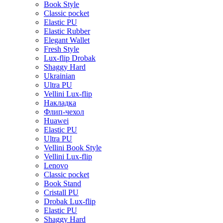
Book Style
Classic pocket
Elastic PU
Elastic Rubber
Elegant Wallet
Fresh Style
Lux-flip Drobak
Shaggy Hard
Ukrainian
Ultra PU
Vellini Lux-flip
Накладка
Флип-чехол
Huawei
Elastic PU
Ultra PU
Vellini Book Style
Vellini Lux-flip
Lenovo
Classic pocket
Book Stand
Cristall PU
Drobak Lux-flip
Elastic PU
Shaggy Hard