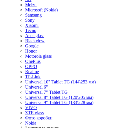
Meizu
Microsoft (Nokia)
Samsung
Sony
Xiaomi
Tecno
Asus glass
Blackview
Google
Honor
Motorola glass
OnePlus
OPPO
Realme
TP-Link
Universal 10" Tablet TG (144\253 мм)
Universal 6"
Universal 7" Tablet TG
Universal 8" Tablet TG (120\205 мм)
Universal 9" Tablet TG (133\228 мм)
VIVO
ZTE glass
Фото коробки
Nokia